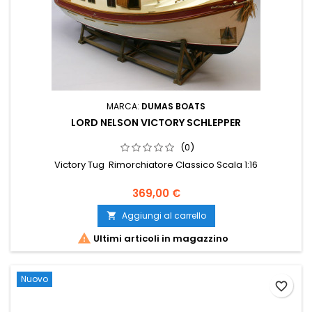
MARCA:
DUMAS BOATS
LORD NELSON VICTORY SCHLEPPER
(0)
Victory Tug Rimorchiatore Classico Scala 1:16
369,00 €
Aggiungi al carrello


Ultimi articoli in magazzino
Nuovo
favorite_border