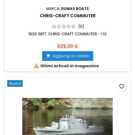
MARCA:
DUMAS BOATS
CHRIS-CRAFT COMMUTER
(0)
1929 38FT. CHRIS-CRAFT COMMUTER - 1:12
629,00 €
Aggiungi al carrello


Ultimi articoli in magazzino
Nuovo
favorite_border