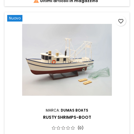

Ultimi articoli in magazzino
Nuovo
favorite_border
MARCA:
DUMAS BOATS
RUSTY SHRIMPS-BOOT
(0)