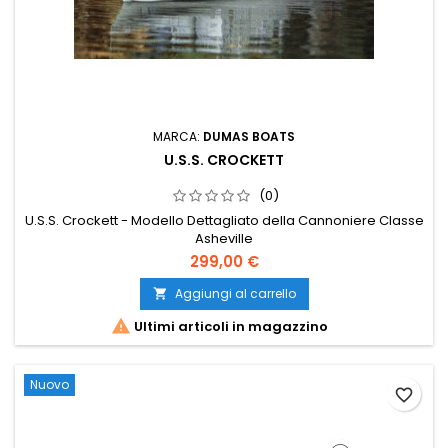
MARCA:
DUMAS BOATS
U.S.S. CROCKETT
(0)
U.S.S. Crockett - Modello Dettagliato della Cannoniere Classe
Asheville
299,00 €
Aggiungi al carrello


Ultimi articoli in magazzino
Nuovo
favorite_border