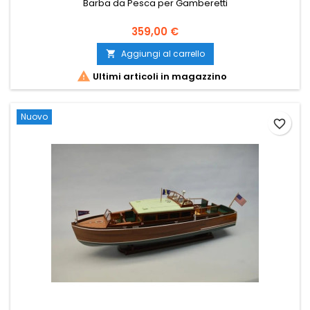
Barba da Pesca per Gamberetti
359,00 €
Aggiungi al carrello


Ultimi articoli in magazzino
Nuovo
favorite_border