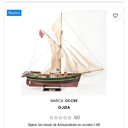
Nuovo
favorite_border
MARCA:
OCCRE
GJØA
(0)
Gjøa: la nave di Amundsen in scala 1:45