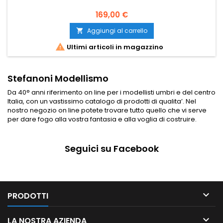
169,00 €
Aggiungi al carrello


Ultimi articoli in magazzino
Stefanoni Modellismo
Da 40° anni riferimento on line per i modellisti umbri e del centro
Italia, con un vastissimo catalogo di prodotti di qualita’. Nel
nostro negozio on line potete trovare tutto quello che vi serve
per dare fogo alla vostra fantasia e alla voglia di costruire.
Seguici su Facebook

PRODOTTI

LA NOSTRA AZIENDA