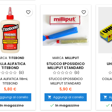
favorite_border
favorite_border
ARCA:
TITEBOND
MARCA:
MILLIPUT
LLA ALIFATICA
STUCCO EPOSSIDICO
UH
TITEBOND
MILLIPUT STANDARD
(0)
(0)
A ALIFATICA 118mL
STUCCO EPOSSIDICO
COLLA
TITEBOND
MILLIPUT STANDARD
5,80 €
5,90 €
ggiungi al carrello
Aggiungi al carrello
Ag




In magazzino
In magazzino