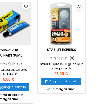
favorite_border
favorite_border
STABILIT EXPRESS
MARCA:
UHU
U HART 35ML
(0)
(0)
Stabilit Express 30 gr. colla 2
componenti
 CELLULOSICA UHU
17,00 €
HART 35 Gr
5,50 €
Aggiungi al carrello

giungi al carrello

In magazzino
timi articoli in
magazzino