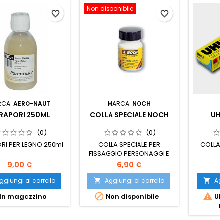
Non disponibile
favorite_border
favorite_border
RCA:
AERO-NAUT
MARCA:
NOCH
RAPORI 250ML
COLLA SPECIALE NOCH
UH
(0)
(0)
RI PER LEGNO 250ml
COLLA SPECIALE PER
COLLA
FISSAGGIO PERSONAGGI E
PIANTE
9,00 €
6,90 €
ggiungi al carrello
Aggiungi al carrello
Ag




In magazzino
Non disponibile
Ul