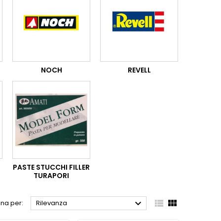
NOCH
REVELL
PASTE STUCCHI FILLER
TURAPORI



na per:
Rilevanza