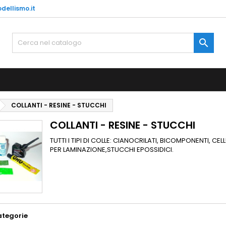
dellismo.it
e mie liste di desideri
(modalTitle))
rea lista dei desideri
ccedi

Crea nuova lista
confirmMessage))
vi avere effettuato l'accesso per salvare dei prodotti nella tua li
me lista dei desideri
 desideri.
((cancelText))
((modalDeleteText)
Annulla
Acced
COLLANTI - RESINE - STUCCHI
Annulla
Crea lista dei desider
COLLANTI - RESINE - STUCCHI
TUTTI I TIPI DI COLLE: CIANOCRILATI, BICOMPONENTI, CELL
PER LAMINAZIONE,STUCCHI EPOSSIDICI.
ategorie