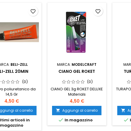
favorite_border
favorite_border
ARCA:
BELI-ZELL
MARCA:
MODELCRAFT
MAR
LI-ZELL 20MIN
CIANO GEL ROKET
TU
(0)
(0)
o poliuretanico da
CIANO GEL 3g ROKET DELUXE
TURAPO
14,5 Gr
Materials
4,50 €
4,50 €
ggiungi al carrello
Aggiungi al carrello
Ag




ltimi articoli in
In magazzino
magazzino