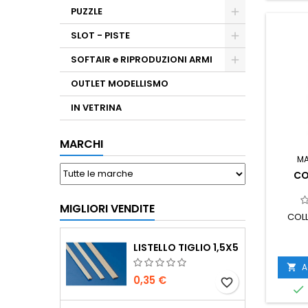
PUZZLE
SLOT - PISTE
SOFTAIR e RIPRODUZIONI ARMI
OUTLET MODELLISMO
IN VETRINA
MARCHI
M
CO
MIGLIORI VENDITE
COLL
LISTELLO TIGLIO 1,5X5
A

0,35 €
favorite_border
