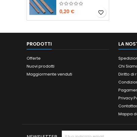
0,20 €
favorite_border
PRODOTTI
LA NOS
Offerte
Spedizio
Nuovi prodotti
Chi Siam
Maggiormente venduti
Diritto di
Condizioni
Pagament
Privacy P
Contatta
Mappa de
NEWSLETTER