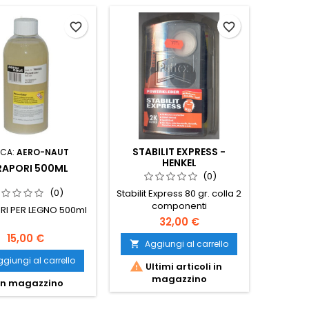
favorite_border
favorite_border
STABILIT EXPRESS -
CA:
AERO-NAUT
HENKEL
RAPORI 500ML
(0)
(0)
Stabilit Express 80 gr. colla 2
componenti
RI PER LEGNO 500ml
32,00 €
15,00 €
Aggiungi al carrello

giungi al carrello

Ultimi articoli in
magazzino
In magazzino