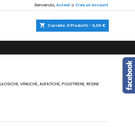
Benvenuto,
Accedi
o
Crea un account
×
×
×
×
shopping_cart
Carrello:
0
Prodotti - 0,00 €
sta
)
i
i
ULOSICHE, VINILICHE, ALIFATICHE, POLISTIRENE, RESINE