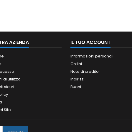
TRA AZIENDA
IL TUO ACCOUNT
ne
Informazioni personali
o
Ordini
 recesso
Note di credito
 di utilizzo
Indirizzi
i sicuri
Buoni
olicy
ci
l Sito