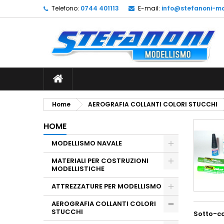
Telefono:
0744 401113
E-mail:
info@stefanoni-mo
L
(
C
A
add_circle_outline
((
De
No
dei
Home
AEROGRAFIA COLLANTI COLORI STUCCHI
HOME
MODELLISMO NAVALE
MATERIALI PER COSTRUZIONI
MODELLISTICHE
ATTREZZATURE PER MODELLISMO
AEROGRAFIA COLLANTI COLORI
STUCCHI
Sotto-c