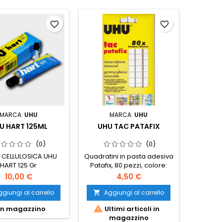
favorite_border
favorite_border
MARCA:
UHU
MARCA:
UHU
U HART 125ML
UHU TAC PATAFIX
(0)
(0)
 CELLULOSICA UHU
Quadratini in pasta adesiva
HART 125 Gr
Patafix, 80 pezzi, colore:
bianco
10,00 €
4,50 €
giungi al carrello
Aggiungi al carrello


In magazzino
Ultimi articoli in
magazzino