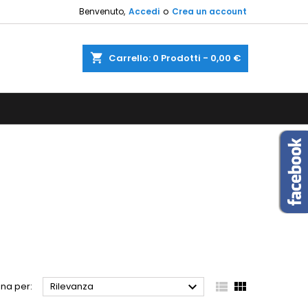
Benvenuto,
Accedi
o
Crea un account
×
×
×
×
shopping_cart
Carrello:
0
Prodotti - 0,00 €
sta
)
i
i



na per:
Rilevanza