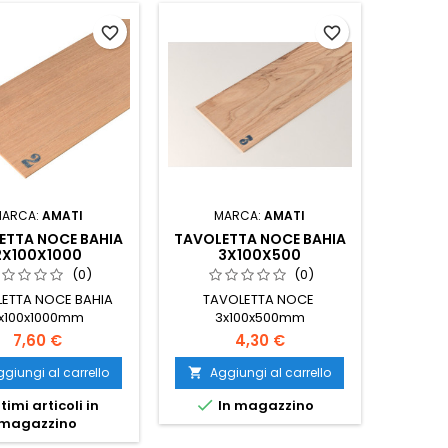
favorite_border
favorite_border
MARCA:
AMATI
MARCA:
AMATI
ETTA NOCE BAHIA
TAVOLETTA NOCE BAHIA
2X100X1000
3X100X500
(0)
(0)
ETTA NOCE BAHIA
TAVOLETTA NOCE
x100x1000mm
3x100x500mm
7,60 €
4,30 €
giungi al carrello
Aggiungi al carrello


timi articoli in
In magazzino
magazzino