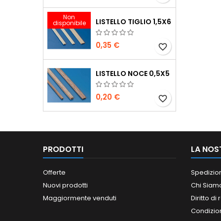
Non
LISTELLO TIGLIO 1,5X6
disponibile
0,35 €
favorite_border
LISTELLO NOCE 0,5X5
0,20 €
favorite_border
PRODOTTI
LA NOS
Offerte
Spedizio
Nuovi prodotti
Chi Siam
Maggiormente venduti
Diritto di
Condizioni