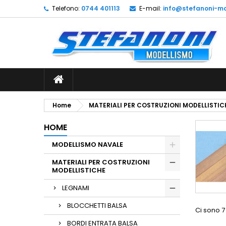
Telefono:
0744 401113
E-mail:
info@stefanoni-mo
L
(
C
A
add_circle_outline
((
De
No
dei
Home
MATERIALI PER COSTRUZIONI MODELLISTIC
HOME
MODELLISMO NAVALE
MATERIALI PER COSTRUZIONI
MODELLISTICHE
LEGNAMI
BLOCCHETTI BALSA
Ci sono 7
BORDI ENTRATA BALSA