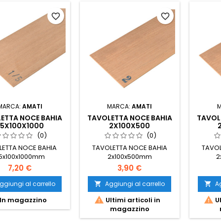
favorite_border
favorite_border
MARCA:
AMATI
MARCA:
AMATI
ETTA NOCE BAHIA
TAVOLETTA NOCE BAHIA
TAVOL
,5X100X1000
2X100X500
(0)
(0)
LETTA NOCE BAHIA
TAVOLETTA NOCE BAHIA
TAVOL
,5x100x1000mm
2x100x500mm
2
7,20 €
3,90 €
ggiungi al carrello
Aggiungi al carrello
Ag




In magazzino
Ultimi articoli in
Ul
magazzino