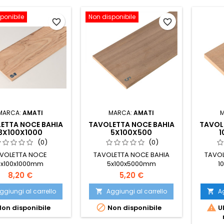
ponibile
Non disponibile
favorite_border
favorite_border
MARCA:
AMATI
MARCA:
AMATI
ETTA NOCE BAHIA
TAVOLETTA NOCE BAHIA
TAVOL
3X100X1000
5X100X500
1
(0)
(0)
VOLETTA NOCE
TAVOLETTA NOCE BAHIA
TAVOL
3x100x1000mm
5x100x5000mm
1
8,20 €
5,20 €
ggiungi al carrello
Aggiungi al carrello
Ag




on disponibile
Non disponibile
Ul