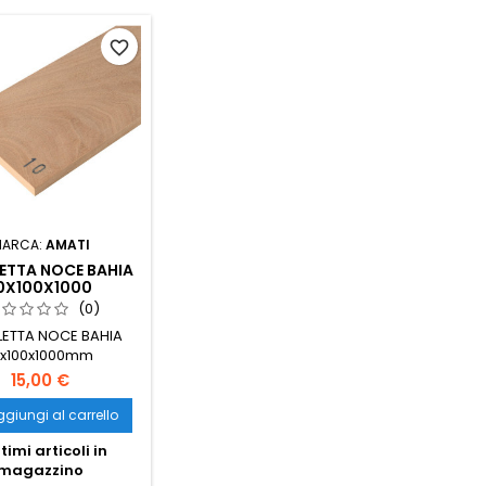
favorite_border
MARCA:
AMATI
ETTA NOCE BAHIA
0X100X1000
(0)
ETTA NOCE BAHIA
0x100x1000mm
15,00 €
giungi al carrello
timi articoli in
magazzino