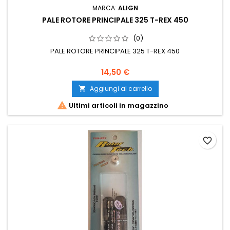
MARCA:
ALIGN
PALE ROTORE PRINCIPALE 325 T-REX 450
(0)
PALE ROTORE PRINCIPALE 325 T-REX 450
14,50 €
Aggiungi al carrello


Ultimi articoli in magazzino
favorite_border