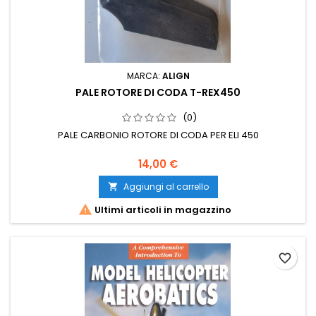
MARCA:
ALIGN
PALE ROTORE DI CODA T-REX450
(0)
PALE CARBONIO ROTORE DI CODA PER ELI 450
14,00 €
Aggiungi al carrello


Ultimi articoli in magazzino
favorite_border