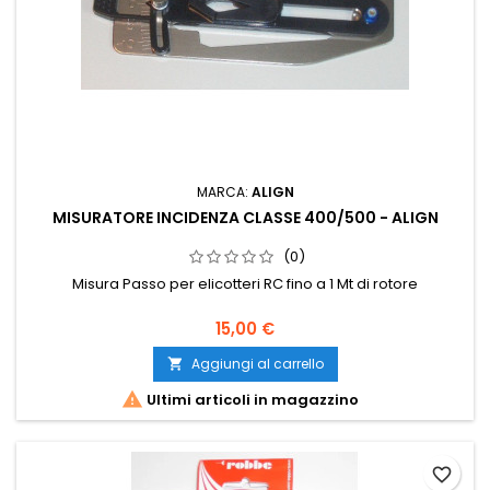
MARCA:
ALIGN
MISURATORE INCIDENZA CLASSE 400/500 - ALIGN
(0)
Misura Passo per elicotteri RC fino a 1 Mt di rotore
15,00 €
Aggiungi al carrello


Ultimi articoli in magazzino
favorite_border