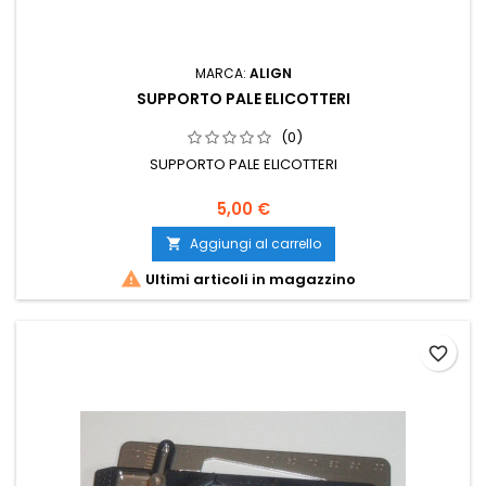
MARCA:
ALIGN
SUPPORTO PALE ELICOTTERI
(0)
SUPPORTO PALE ELICOTTERI
5,00 €
Aggiungi al carrello


Ultimi articoli in magazzino
favorite_border