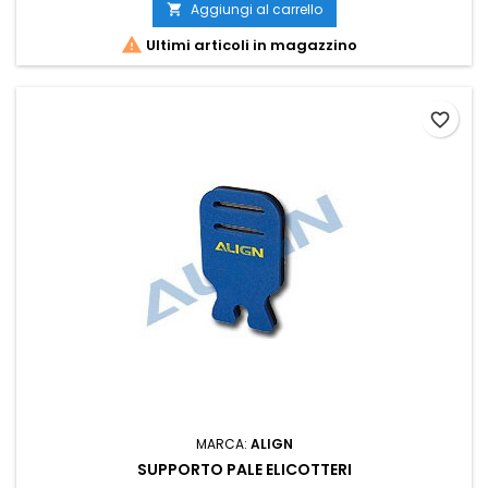
Aggiungi al carrello


Ultimi articoli in magazzino
favorite_border
MARCA:
ALIGN
SUPPORTO PALE ELICOTTERI