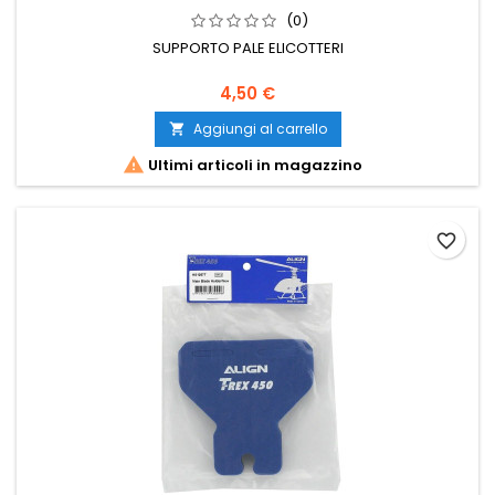
(0)
SUPPORTO PALE ELICOTTERI
4,50 €
Aggiungi al carrello


Ultimi articoli in magazzino
favorite_border