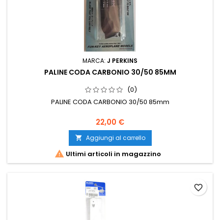
MARCA:
J PERKINS
PALINE CODA CARBONIO 30/50 85MM
(0)
PALINE CODA CARBONIO 30/50 85mm
22,00 €
Aggiungi al carrello


Ultimi articoli in magazzino
favorite_border