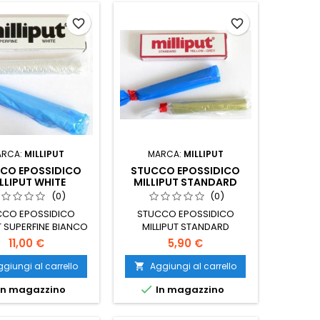
favorite_border
favorite_border
ARCA:
MILLIPUT
MARCA:
MILLIPUT
CO EPOSSIDICO
STUCCO EPOSSIDICO
LLIPUT WHITE
MILLIPUT STANDARD
(0)
(0)
CCO EPOSSIDICO
STUCCO EPOSSIDICO
T SUPERFINE BIANCO
MILLIPUT STANDARD
11,00 €
5,90 €
giungi al carrello
Aggiungi al carrello


In magazzino
In magazzino