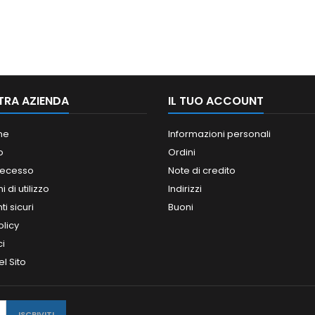
TRA AZIENDA
IL TUO ACCOUNT
ne
Informazioni personali
o
Ordini
 recesso
Note di credito
 di utilizzo
Indirizzi
i sicuri
Buoni
olicy
ci
l Sito