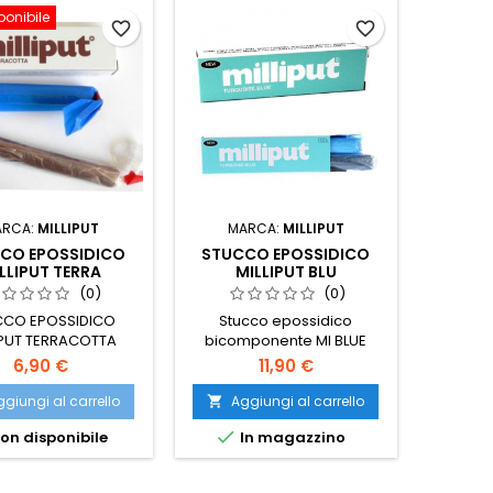
ponibile
favorite_border
favorite_border
ARCA:
MILLIPUT
MARCA:
MILLIPUT
CO EPOSSIDICO
STUCCO EPOSSIDICO
LLIPUT TERRA
MILLIPUT BLU
(0)
(0)
CCO EPOSSIDICO
Stucco epossidico
IPUT TERRACOTTA
bicomponente MI BLUE
6,90 €
11,90 €
giungi al carrello
Aggiungi al carrello


on disponibile
In magazzino