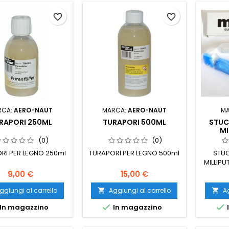
favorite_border
favorite_border
RCA:
AERO-NAUT
MARCA:
AERO-NAUT
M
RAPORI 250ML
TURAPORI 500ML
STUC
MI
(0)
(0)
RI PER LEGNO 250ml
TURAPORI PER LEGNO 500ml
STU
MILLIPU
9,00 €
15,00 €
ggiungi al carrello
Aggiungi al carrello
Ag




In magazzino
In magazzino