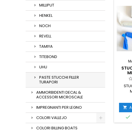
MILLIPUT
HENKEL
NOCH
REVELL
TAMIYA
TITEBOND
M
UHU
STUC
MI
PASTE STUCCHI FILLER
TURAPORI
STU
M
AMMORBIDENTI DECAL &
ACCESSORI MICROSCALE
IMPREGNANTI PER LEGNO
A


COLORI VALLEJO
COLORI BILLING BOATS