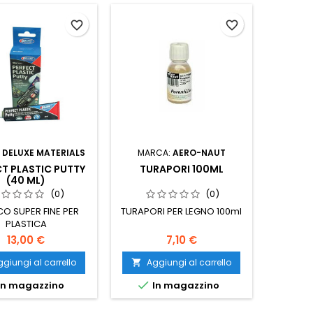
favorite_border
favorite_border
:
DELUXE MATERIALS
MARCA:
AERO-NAUT
CT PLASTIC PUTTY
TURAPORI 100ML
(40 ML)
(0)
(0)
O SUPER FINE PER
TURAPORI PER LEGNO 100ml
PLASTICA
13,00 €
7,10 €
giungi al carrello
Aggiungi al carrello


In magazzino
In magazzino