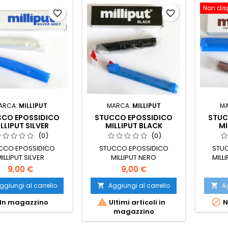
Non dis
favorite_border
favorite_border
ARCA:
MILLIPUT
MARCA:
MILLIPUT
M
CO EPOSSIDICO
STUCCO EPOSSIDICO
STUC
LLIPUT SILVER
MILLIPUT BLACK
MI
(0)
(0)
CCO EPOSSIDICO
STUCCO EPOSSIDICO
STU
ILLIPUT SILVER
MILLIPUT NERO
MILL
9,00 €
9,00 €
ggiungi al carrello
Aggiungi al carrello
Ag




In magazzino
Ultimi articoli in
N
magazzino