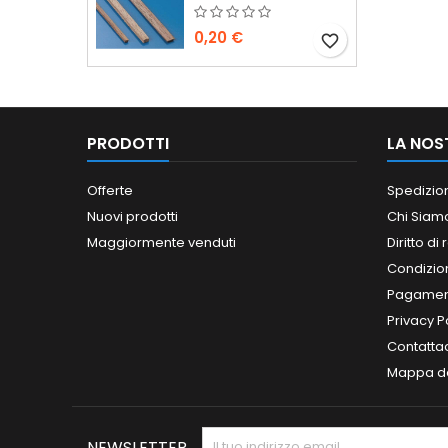
0,20 €
favorite_border
PRODOTTI
LA NOS
Offerte
Spedizio
Nuovi prodotti
Chi Siam
Maggiormente venduti
Diritto di
Condizioni
Pagament
Privacy P
Contatta
Mappa de
NEWSLETTER