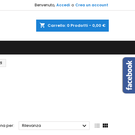
Benvenuto,
Accedi
o
Crea un account
×
×
×
×
shopping_cart
Carrello:
0
Prodotti - 0,00 €
sta
)
i
I
i



na per:
Rilevanza