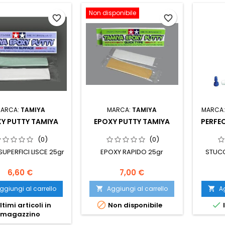
Non disponibile
favorite_border
favorite_border
ARCA:
TAMIYA
MARCA:
TAMIYA
MARCA
Y PUTTY TAMIYA
EPOXY PUTTY TAMIYA
PERFE
(0)
(0)
UPERFICI LISCE 25gr
EPOXY RAPIDO 25gr
STUCC
6,60 €
7,00 €
ggiungi al carrello
Aggiungi al carrello
Ag




ltimi articoli in
Non disponibile
magazzino