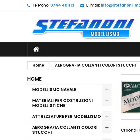
Telefono:
0744 401113
E-mail:
info@stefanoni-mo
L
(
C
A
add_circle_outline
((
De
No
dei
Home
AEROGRAFIA COLLANTI COLORI STUCCHI
HOME
MODELLISMO NAVALE
MATERIALI PER COSTRUZIONI
MODELLISTICHE
ATTREZZATURE PER MODELLISMO
AEROGRAFIA COLLANTI COLORI
Ci sono 1
STUCCHI