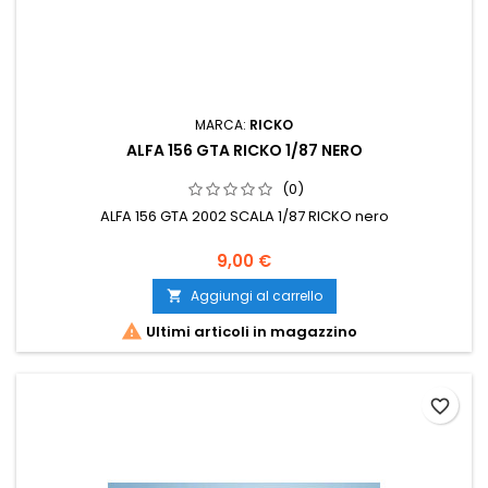
MARCA:
RICKO
ALFA 156 GTA RICKO 1/87 NERO
(0)
ALFA 156 GTA 2002 SCALA 1/87 RICKO nero
9,00 €
Aggiungi al carrello


Ultimi articoli in magazzino
favorite_border