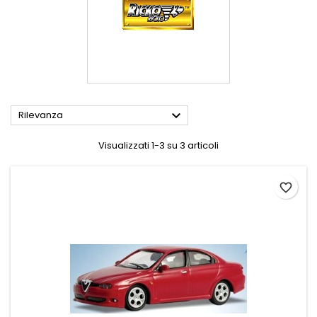

Rilevanza
Visualizzati 1-3 su 3 articoli
favorite_border