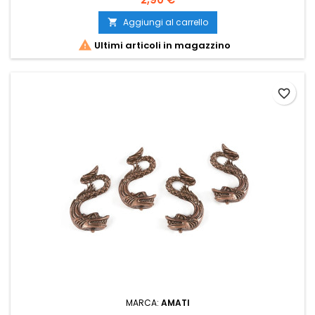
Aggiungi al carrello


Ultimi articoli in magazzino
favorite_border
MARCA:
AMATI