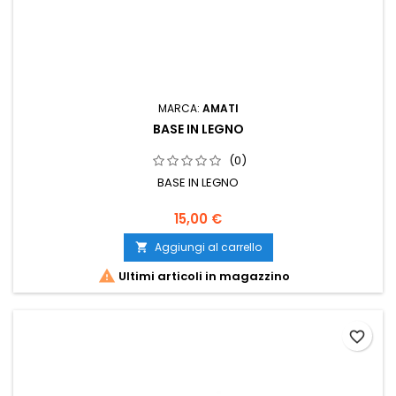
MARCA:
AMATI
BASE IN LEGNO
(0)
BASE IN LEGNO
15,00 €
Aggiungi al carrello


Ultimi articoli in magazzino
favorite_border