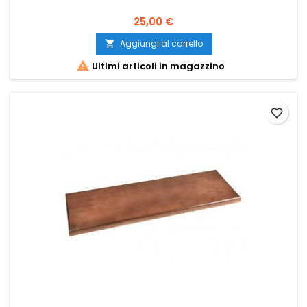
25,00 €
Aggiungi al carrello


Ultimi articoli in magazzino
favorite_border