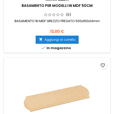
BASAMENTO PER MODELLI IN MDF 50CM
(0)
BASAMENTO IN MDF GREZZO FRESATO 500x150x14mm
13,00 €
Aggiungi al carrello


In magazzino
favorite_border