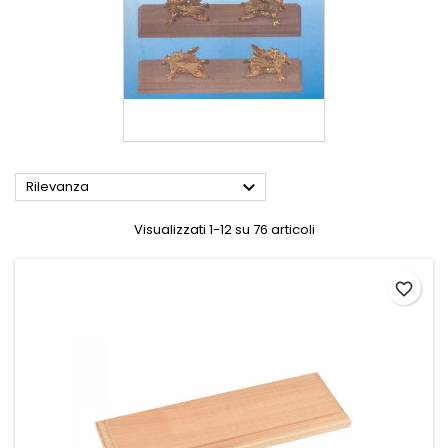

Rilevanza
Visualizzati 1-12 su 76 articoli
favorite_border