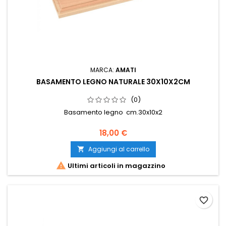
MARCA:
AMATI
BASAMENTO LEGNO NATURALE 30X10X2CM
(0)
Basamento legno cm.30x10x2
18,00 €
Aggiungi al carrello


Ultimi articoli in magazzino
favorite_border