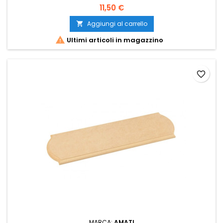
11,50 €
Aggiungi al carrello


Ultimi articoli in magazzino
favorite_border
MARCA:
AMATI