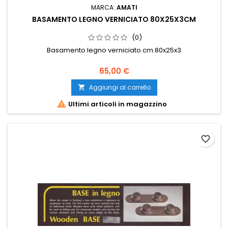
MARCA:
AMATI
BASAMENTO LEGNO VERNICIATO 80X25X3CM
(0)
Basamento legno verniciato cm.80x25x3
65,00 €
Aggiungi al carrello


Ultimi articoli in magazzino
favorite_border