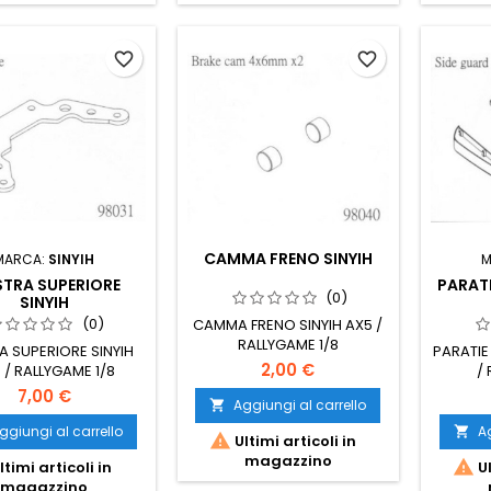
favorite_border
favorite_border
CAMMA FRENO SINYIH
MARCA:
SINYIH
M
STRA SUPERIORE
PARATI
(0)
SINYIH
(0)
CAMMA FRENO SINYIH AX5 /
RALLYGAME 1/8
A SUPERIORE SINYIH
PARATIE
2,00 €
 / RALLYGAME 1/8
/
7,00 €
Aggiungi al carrello

ggiungi al carrello
Ag


Ultimi articoli in
magazzino

ltimi articoli in
Ul
magazzino