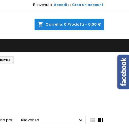
Benvenuto,
Accedi
o
Crea un account
×
×
×
×
shopping_cart
Carrello:
0
Prodotti - 0,00 €
sta
)
i
INYIH
i



na per:
Rilevanza