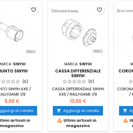
favorite_border
favorite_border
MARCA:
SINYIH
MARCA:
SINYIH
M
IUNTO SINYIH
CASSA DIFFERENZIALE
CORON
SINYIH
(0)
(0)
NTO SINYIH AX5 /
CASSA DIFFERENZIALE SINYIH
CORONA 
RALLYGAME 1/8
AX5 / RALLYGAME 1/8
/
5,00 €
13,00 €
ggiungi al carrello
Aggiungi al carrello
Ag




ltimi articoli in
Ultimi articoli in
Ul
magazzino
magazzino