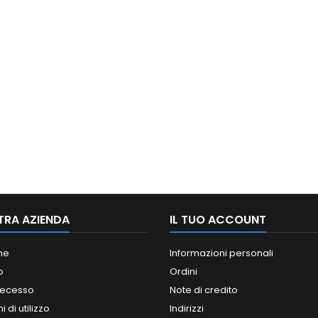
TRA AZIENDA
IL TUO ACCOUNT
ne
Informazioni personali
o
Ordini
 recesso
Note di credito
 di utilizzo
Indirizzi