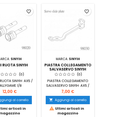
favorite_border
favorite_border
ARCA:
SINYIH
MARCA:
SINYIH
I RUOTA SINYIH
PIASTRA COLLEGAMENTO
SALVASERVO SINYIH
(0)
(0)
 RUOTA SINYIH AX5 /
PIASTRA COLLEGAMENTO
ALLYGAME 1/8
SALVASERVO SINYIH AX5 /
RALLYGAME 1/8
12,00 €
7,00 €
giungi al carrello
Aggiungi al carrello


timi articoli in
Ultimi articoli in
magazzino
magazzino