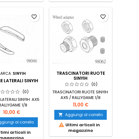
favorite_border
favorite_border
TRASCINATORI RUOTE
ARCA:
SINYIH
SINYIH
E LATERALI SINYIH
(0)
(0)
TRASCINATORI RUOTE SINYIH
AX5 / RALLYGAME 1/8
 LATERALI SINYIH AX5
11,00 €
 RALLYGAME 1/8
10,00 €
Aggiungi al carrello

giungi al carrello

Ultimi articoli in
magazzino
timi articoli in
magazzino