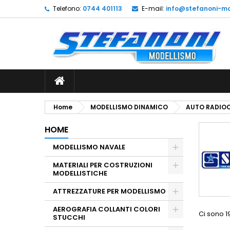
Telefono:
0744 401113
E-mail:
info@stefanoni-mo
L
(
C
A
add_circle_outline
((
De
No
dei
Home
MODELLISMO DINAMICO
AUTO RADIO
HOME
MODELLISMO NAVALE
MATERIALI PER COSTRUZIONI
MODELLISTICHE
ATTREZZATURE PER MODELLISMO
AEROGRAFIA COLLANTI COLORI
Ci sono 1
STUCCHI