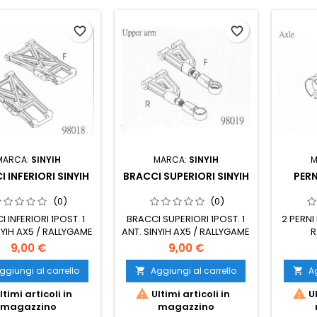
favorite_border
favorite_border
MARCA:
SINYIH
MARCA:
SINYIH
M
 INFERIORI SINYIH
BRACCI SUPERIORI SINYIH
PERN
(0)
(0)
 INFERIORI 1POST. 1
BRACCI SUPERIORI 1POST. 1
2 PERNI
NYIH AX5 / RALLYGAME
ANT. SINYIH AX5 / RALLYGAME
R
1/8
1/8
9,00 €
9,00 €
ggiungi al carrello
Aggiungi al carrello
Ag




ltimi articoli in
Ultimi articoli in
Ul
magazzino
magazzino