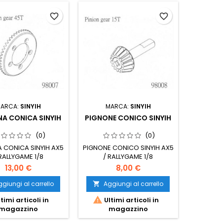
favorite_border
favorite_border
ARCA:
SINYIH
MARCA:
SINYIH
A CONICA SINYIH
PIGNONE CONICO SINYIH
(0)
(0)
CONICA SINYIH AX5
PIGNONE CONICO SINYIH AX5
 RALLYGAME 1/8
/ RALLYGAME 1/8
13,00 €
8,00 €
giungi al carrello
Aggiungi al carrello


timi articoli in
Ultimi articoli in
magazzino
magazzino