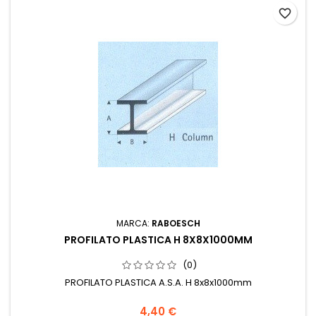
favorite_border
MARCA:
RABOESCH
PROFILATO PLASTICA H 8X8X1000MM
(0)
PROFILATO PLASTICA A.S.A. H 8x8x1000mm
4,40 €