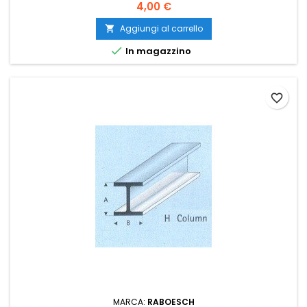
4,00 €
Aggiungi al carrello


In magazzino
favorite_border
MARCA:
RABOESCH