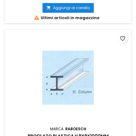
Aggiungi al carrello


Ultimi articoli in magazzino
favorite_border
MARCA:
RABOESCH