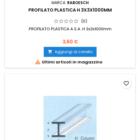
MARCA:
RABOESCH
PROFILATO PLASTICA H 3X3X1000MM
(0)
PROFILATO PLASTICA A.S.A. H 3x3x1000mm
3,60 €
Aggiungi al carrello


Ultimi articoli in magazzino
favorite_border