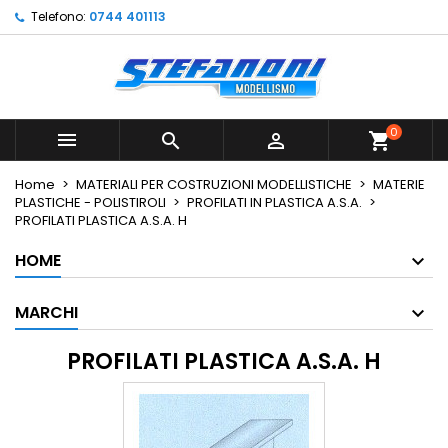
Telefono:
0744 401113
×
×
×
×
Le mie liste di desideri
((modalTitle))
Crea lista dei desideri
Accedi
Crea nuova lista
add_circle_outline
((confirmMessage))
Devi avere effettuato l'accesso per salvare dei
Nome lista dei desideri
prodotti nella tua lista dei desideri.
0



shopping_cart
((cancelText))
((modalDeleteText))
Annulla
Accedi
Home
MATERIALI PER COSTRUZIONI MODELLISTICHE
MATERIE
Annulla
Crea lista dei desideri
PLASTICHE - POLISTIROLI
PROFILATI IN PLASTICA A.S.A.
PROFILATI PLASTICA A.S.A. H
HOME
MARCHI
PROFILATI PLASTICA A.S.A. H