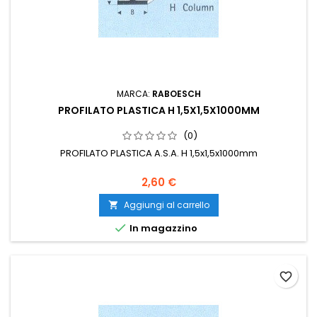
MARCA:
RABOESCH
PROFILATO PLASTICA H 1,5X1,5X1000MM
(0)
PROFILATO PLASTICA A.S.A. H 1,5x1,5x1000mm
2,60 €
Aggiungi al carrello


In magazzino
favorite_border