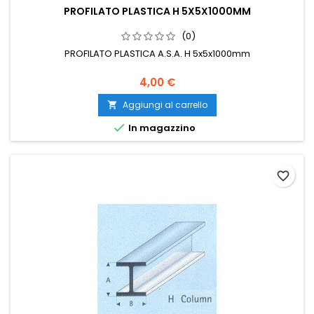
PROFILATO PLASTICA H 5X5X1000MM
(0)
PROFILATO PLASTICA A.S.A. H 5x5x1000mm
4,00 €
Aggiungi al carrello


In magazzino
favorite_border