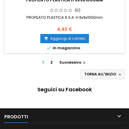
PROFILATO PLASTICA H 9X9X1000MM
(0)
PROFILATO PLASTICA A.S.A. H 9x9x1000mm
4,40 €
Aggiungi al carrello


In magazzino
1
2
Successivo

TORNA ALL'INIZIO

Seguici su Facebook

PRODOTTI