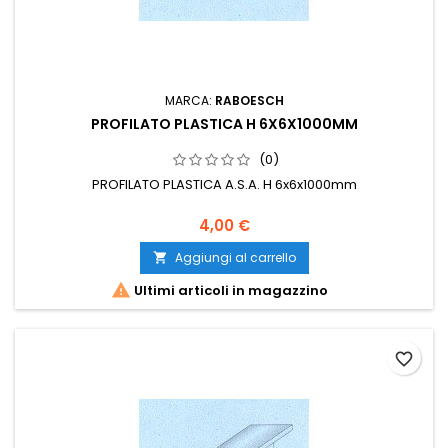
MARCA:
RABOESCH
PROFILATO PLASTICA H 6X6X1000MM
(0)
PROFILATO PLASTICA A.S.A. H 6x6x1000mm
4,00 €
Aggiungi al carrello


Ultimi articoli in magazzino
favorite_border