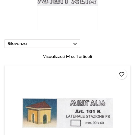

Rilevanza
Visualizzati 1-1 su 1 articoli
favorite_border