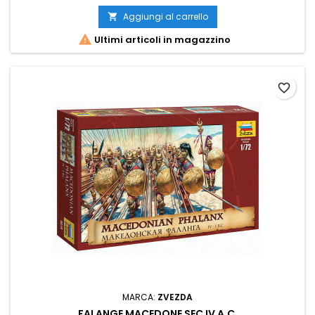
Aggiungi al carrello


Ultimi articoli in magazzino
favorite_border
MARCA:
ZVEZDA
FALANGE MACEDONE SEC IV A.C.