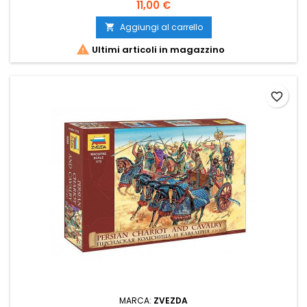
11,00 €
Aggiungi al carrello


Ultimi articoli in magazzino
favorite_border
MARCA:
ZVEZDA