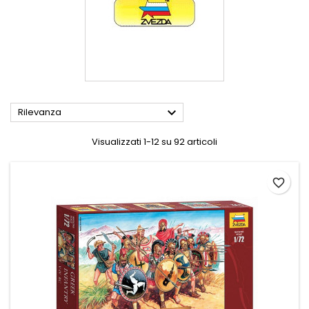

Rilevanza
Visualizzati 1-12 su 92 articoli
favorite_border