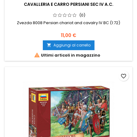
CAVALLERIA E CARRO PERSIANI SEC IV A.C.
(0)
Zvezda 8008 Persian chariot and cavalry IV BC (1:72)
11,00 €
Aggiungi al carrello


Ultimi articoli in magazzino
favorite_border