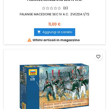
(0)
FALANGE MACEDONE SEC IV A.C. ZVEZDA 1/72
11,00 €
Aggiungi al carrello


Ultimi articoli in magazzino
favorite_border