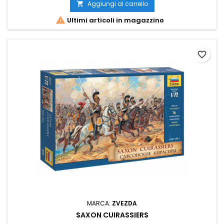
Aggiungi al carrello


Ultimi articoli in magazzino
favorite_border
MARCA:
ZVEZDA
SAXON CUIRASSIERS