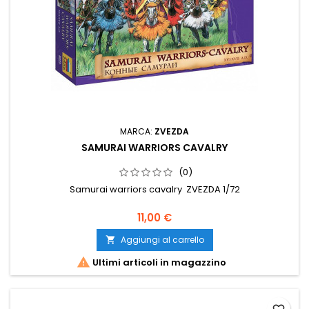
MARCA:
ZVEZDA
SAMURAI WARRIORS CAVALRY
(0)
Samurai warriors cavalry ZVEZDA 1/72
11,00 €
Aggiungi al carrello


Ultimi articoli in magazzino