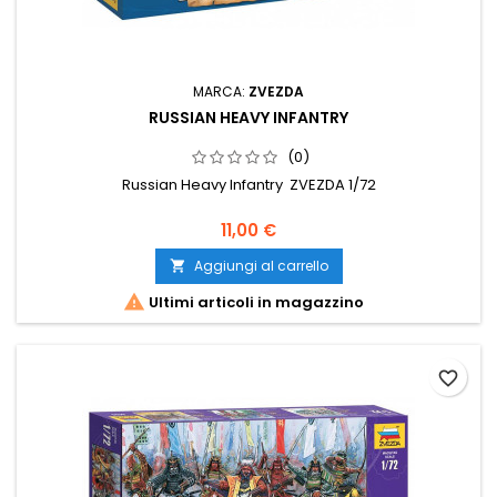
MARCA:
ZVEZDA
RUSSIAN HEAVY INFANTRY
(0)
Russian Heavy Infantry ZVEZDA 1/72
11,00 €
Aggiungi al carrello


Ultimi articoli in magazzino
favorite_border