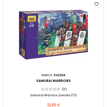
favorite_border
MARCA:
ZVEZDA
SAMURAI WARRIORS
(0)
Samurai Warriors Zvezda 1/72
12,50 €