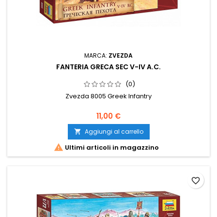
MARCA:
ZVEZDA
FANTERIA GRECA SEC V-IV A.C.
(0)
Zvezda 8005 Greek Infantry
11,00 €
Aggiungi al carrello


Ultimi articoli in magazzino
favorite_border