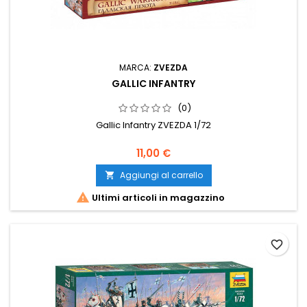
MARCA:
ZVEZDA
GALLIC INFANTRY
(0)
Gallic Infantry ZVEZDA 1/72
11,00 €
Aggiungi al carrello


Ultimi articoli in magazzino
favorite_border