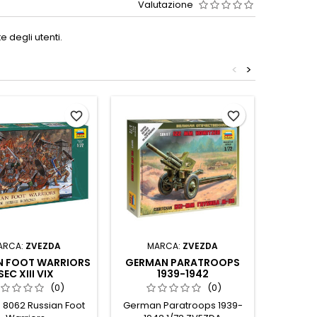
Valutazione
 degli utenti.
<
>
favorite_border
favorite_border
ARCA:
ZVEZDA
MARCA:
ZVEZDA
MA
N FOOT WARRIORS
GERMAN PARATROOPS
FRENC
SEC XIII VIX
1939-1942
(0)
(0)
 8062 Russian Foot
German Paratroops 1939-
Zvezda 8