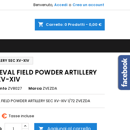
Benvenuto,
Accedi
o
Crea un account
×
×
×
shopping_cart
Carrello:
0
Prodotti - 0,00 €
sta
i
LERY SEC XV-XIV
i
EVAL FIELD POWDER ARTILLERY
XV-XIV
ento
ZV8027
Marca
ZVEZDA
 FIELD POWDER ARTILLERY SEC XV-XIV 1/72 ZVEZDA
0 €
Tasse incluse
Aggiungi al carrello
à
