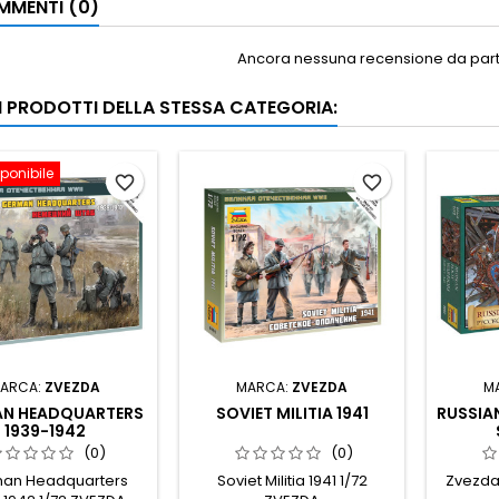
MENTI (0)
Ancora nessuna recensione da parte
RI PRODOTTI DELLA STESSA CATEGORIA:
ponibile
favorite_border
favorite_border
ARCA:
ZVEZDA
MARCA:
ZVEZDA
M
N HEADQUARTERS
SOVIET MILITIA 1941
RUSSIA
1939-1942
(0)
(0)
an Headquarters
Soviet Militia 1941 1/72
Zvezda