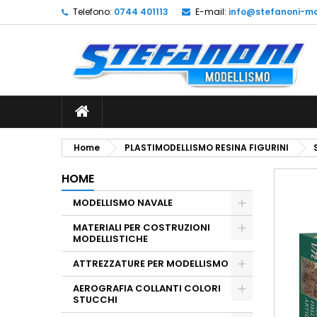
Telefono:
0744 401113
E-mail:
info@stefanoni-mo
L
C
A
add_circle_outline
De
No
dei
Home
PLASTIMODELLISMO RESINA FIGURINI
HOME
MODELLISMO NAVALE
MATERIALI PER COSTRUZIONI
MODELLISTICHE
ATTREZZATURE PER MODELLISMO
AEROGRAFIA COLLANTI COLORI
STUCCHI