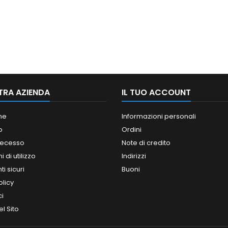
TRA AZIENDA
IL TUO ACCOUNT
ne
Informazioni personali
o
Ordini
 recesso
Note di credito
 di utilizzo
Indirizzi
i sicuri
Buoni
olicy
ci
l Sito