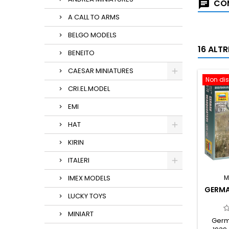
COM
A CALL TO ARMS
BELGO MODELS
16 ALT
BENEITO
CAESAR MINIATURES
Non dis
CRI.EL.MODEL
EMI
HAT
KIRIN
ITALERI
IMEX MODELS
M
GERMA
LUCKY TOYS
MINIART
Germ