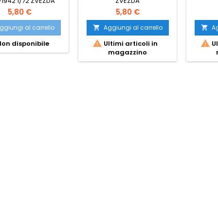
-1942 1/72 ZVEZDA
ZVEZDA
5,80 €
5,80 €
ggiungi al carrello
Aggiungi al carrello
Ag




on disponibile
Ultimi articoli in
Ul
magazzino