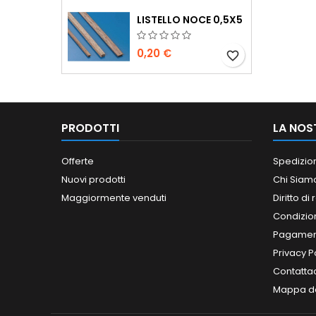
LISTELLO NOCE 0,5X5
0,20 €
favorite_border
PRODOTTI
LA NOS
Offerte
Spedizio
Nuovi prodotti
Chi Siam
Maggiormente venduti
Diritto di
Condizioni
Pagament
Privacy P
Contatta
Mappa de