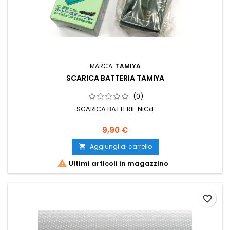
MARCA:
TAMIYA
SCARICA BATTERIA TAMIYA
(0)
SCARICA BATTERIE NiCd
9,90 €
Aggiungi al carrello


Ultimi articoli in magazzino
favorite_border