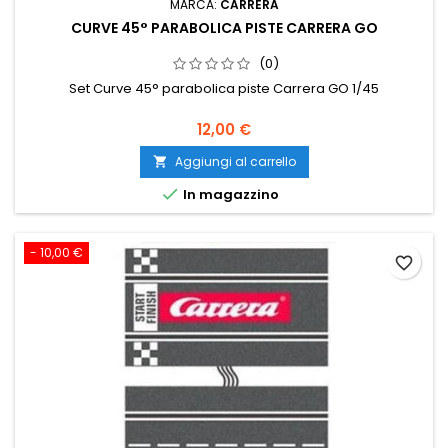
MARCA:
CARRERA
CURVE 45° PARABOLICA PISTE CARRERA GO
(0)
Set Curve 45° parabolica piste Carrera GO 1/45
12,00 €
Aggiungi al carrello


In magazzino
- 10,00 €
favorite_border