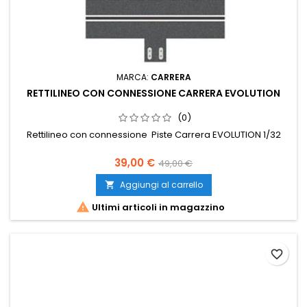
MARCA:
CARRERA
RETTILINEO CON CONNESSIONE CARRERA EVOLUTION
(0)
Rettilineo con connessione Piste Carrera EVOLUTION 1/32
39,00 €
49,00 €
Aggiungi al carrello


Ultimi articoli in magazzino
favorite_border