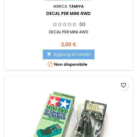
MARCA:
TAMIYA
DECAL PER MINI 4WD
(0)
DECAL PER MINI 4WD
2,00 €
Aggiungi al carrello


Non disponibile
favorite_border