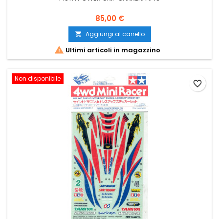
85,00 €
Aggiungi al carrello


Ultimi articoli in magazzino
Non disponibile
favorite_border