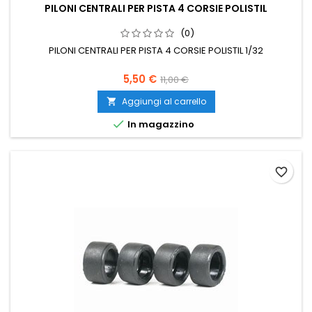
PILONI CENTRALI PER PISTA 4 CORSIE POLISTIL
(0)
PILONI CENTRALI PER PISTA 4 CORSIE POLISTIL 1/32
5,50 €
11,00 €
Aggiungi al carrello


In magazzino
favorite_border