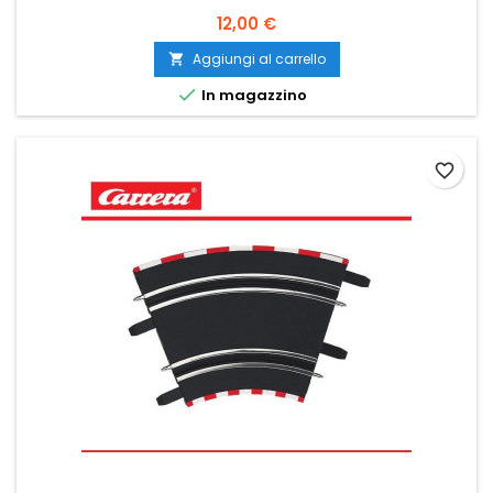
12,00 €
Aggiungi al carrello


In magazzino
favorite_border