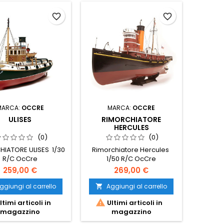
favorite_border
favorite_border
MARCA:
OCCRE
MARCA:
OCCRE
ULISES
RIMORCHIATORE
HERCULES
(0)
(0)
HIATORE ULISES 1/30
Rimorchiatore Hercules
R/C OcCre
1/50 R/C OcCre
259,00 €
269,00 €
ggiungi al carrello
Aggiungi al carrello


ltimi articoli in
Ultimi articoli in
magazzino
magazzino