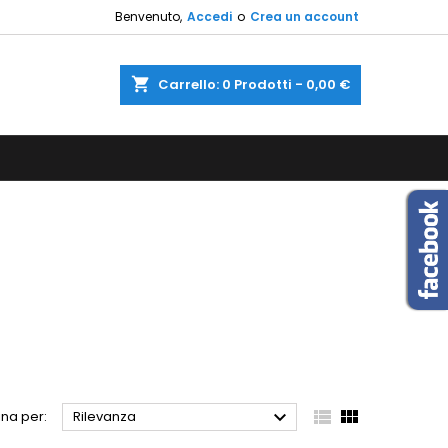
Benvenuto,
Accedi
o
Crea un account
×
×
×
×
shopping_cart
Carrello:
0
Prodotti - 0,00 €
sta
)
i
i



na per:
Rilevanza