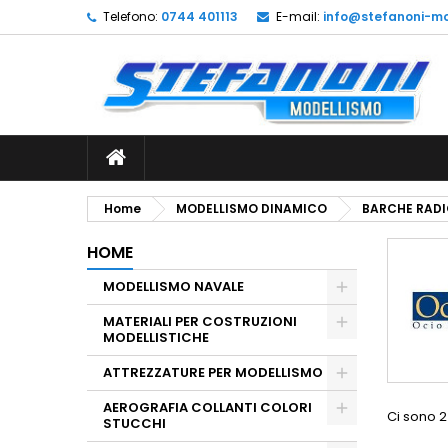
Telefono:
0744 401113
E-mail:
info@stefanoni-mo
L
(
C
A
add_circle_outline
((
De
No
dei
Home
MODELLISMO DINAMICO
BARCHE RAD
HOME
MODELLISMO NAVALE
MATERIALI PER COSTRUZIONI
MODELLISTICHE
ATTREZZATURE PER MODELLISMO
AEROGRAFIA COLLANTI COLORI
Ci sono 2
STUCCHI