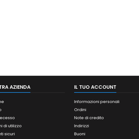
TRA AZIENDA
IL TUO ACCOUNT
ne
Informazioni personali
o
Ordini
 recesso
Note di credito
 di utilizzo
Indirizzi
i sicuri
Buoni