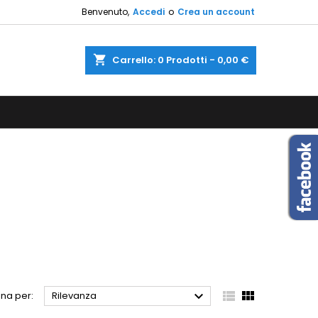
Benvenuto,
Accedi
o
Crea un account
×
×
×
×
shopping_cart
Carrello:
0
Prodotti - 0,00 €
sta
)
i
i



na per:
Rilevanza