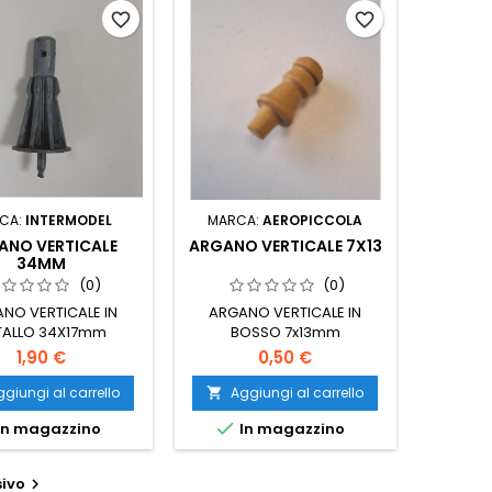
favorite_border
favorite_border
CA:
INTERMODEL
MARCA:
AEROPICCOLA
ANO VERTICALE
ARGANO VERTICALE 7X13
34MM
(0)
(0)
NO VERTICALE IN
ARGANO VERTICALE IN
TALLO 34X17mm
BOSSO 7x13mm
1,90 €
0,50 €
giungi al carrello
Aggiungi al carrello


In magazzino
In magazzino
ivo
