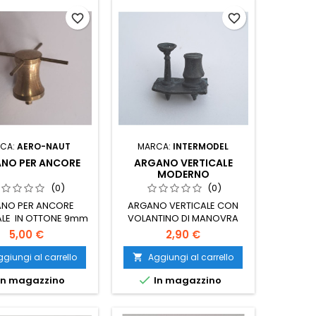
favorite_border
favorite_border
CA:
AERO-NAUT
MARCA:
INTERMODEL
NO PER ANCORE
ARGANO VERTICALE
MODERNO
(0)
(0)
NO PER ANCORE
ARGANO VERTICALE CON
ALE IN OTTONE 9mm
VOLANTINO DI MANOVRA
5,00 €
2,90 €
giungi al carrello
Aggiungi al carrello


In magazzino
In magazzino