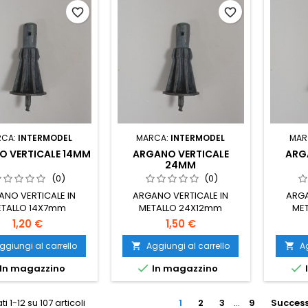
favorite_border
favorite_border
RCA:
INTERMODEL
MARCA:
INTERMODEL
MAR
O VERTICALE 14MM
ARGANO VERTICALE
ARG
24MM
(0)
(0)
ANO VERTICALE IN
ARGANO VERTICALE IN
ARGA
ETALLO 14X7mm
METALLO 24X12mm
ME
1,20 €
1,50 €
ggiungi al carrello
Aggiungi al carrello
Ag




In magazzino
In magazzino
ti 1-12 su 107 articoli
1
2
3
…
9
Success