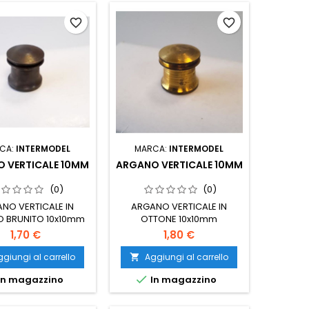
favorite_border
favorite_border
CA:
INTERMODEL
MARCA:
INTERMODEL
 VERTICALE 10MM
ARGANO VERTICALE 10MM
(0)
(0)
NO VERTICALE IN
ARGANO VERTICALE IN
O BRUNITO 10x10mm
OTTONE 10x10mm
1,70 €
1,80 €
giungi al carrello
Aggiungi al carrello


In magazzino
In magazzino