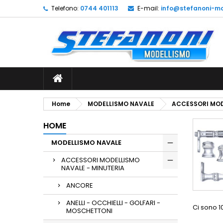
Telefono:
0744 401113
E-mail:
info@stefanoni-mo
L
(
C
A
add_circle_outline
((
De
No
dei
Home
MODELLISMO NAVALE
ACCESSORI MOD
HOME
MODELLISMO NAVALE
ACCESSORI MODELLISMO
NAVALE - MINUTERIA
ANCORE
ANELLI - OCCHIELLI - GOLFARI -
Ci sono 1
MOSCHETTONI