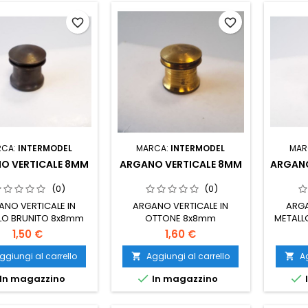
favorite_border
favorite_border
RCA:
INTERMODEL
MARCA:
INTERMODEL
MAR
O VERTICALE 8MM
ARGANO VERTICALE 8MM
ARGANO
(0)
(0)
ANO VERTICALE IN
ARGANO VERTICALE IN
ARGA
LO BRUNITO 8x8mm
OTTONE 8x8mm
METALL
1,50 €
1,60 €
ggiungi al carrello
Aggiungi al carrello
Ag




In magazzino
In magazzino