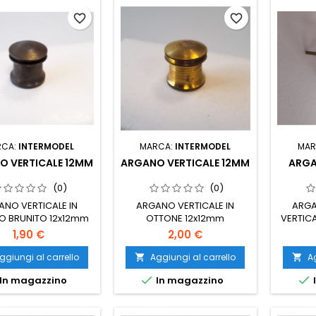
favorite_border
favorite_border
RCA:
INTERMODEL
MARCA:
INTERMODEL
MAR
O VERTICALE 12MM
ARGANO VERTICALE 12MM
ARGA
(0)
(0)
ANO VERTICALE IN
ARGANO VERTICALE IN
ARGA
O BRUNITO 12x12mm
OTTONE 12x12mm
VERTIC
1,90 €
2,00 €
ggiungi al carrello
Aggiungi al carrello
Ag




In magazzino
In magazzino