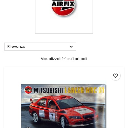

Rilevanza
Visualizzati 1-1 su 1 articoli
favorite_border