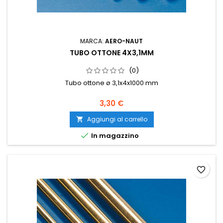
MARCA:
AERO-NAUT
TUBO OTTONE 4X3,1MM
(0)
Tubo ottone ø 3,1x4x1000 mm
3,30 €
Aggiungi al carrello


In magazzino
favorite_border