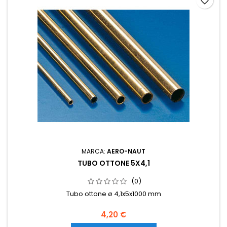
favorite_border
MARCA:
AERO-NAUT
TUBO OTTONE 5X4,1
(0)
Tubo ottone ø 4,1x5x1000 mm
4,20 €