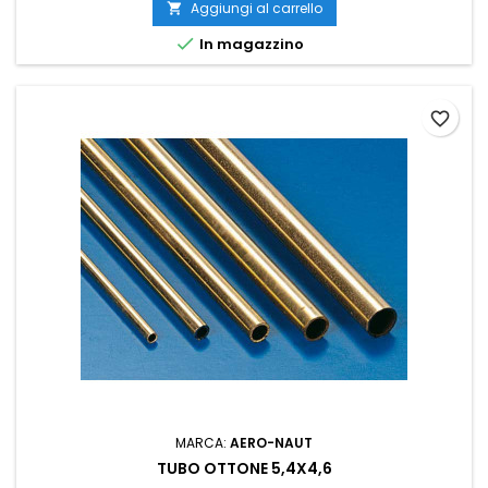
Aggiungi al carrello


In magazzino
favorite_border
MARCA:
AERO-NAUT
TUBO OTTONE 5,4X4,6