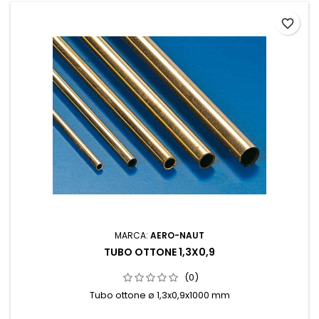
favorite_border
MARCA:
AERO-NAUT
TUBO OTTONE 1,3X0,9
(0)
Tubo ottone ø 1,3x0,9x1000 mm