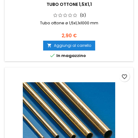
TUBO OTTONE 1,5X1,1
(0)
Tubo ottone ø 1,5x1,1x1000 mm
2,90 €
Aggiungi al carrello


In magazzino
favorite_border