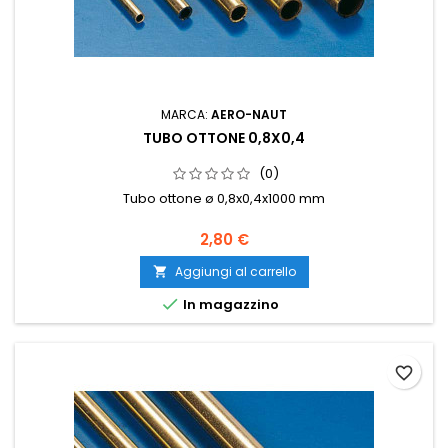
MARCA:
AERO-NAUT
TUBO OTTONE 0,8X0,4
(0)
Tubo ottone ø 0,8x0,4x1000 mm
2,80 €
Aggiungi al carrello


In magazzino
favorite_border