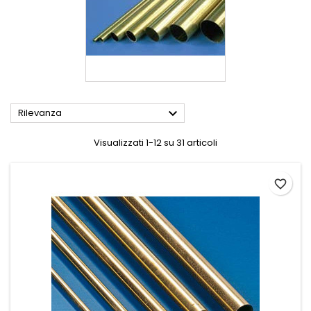

Rilevanza
Visualizzati 1-12 su 31 articoli
favorite_border