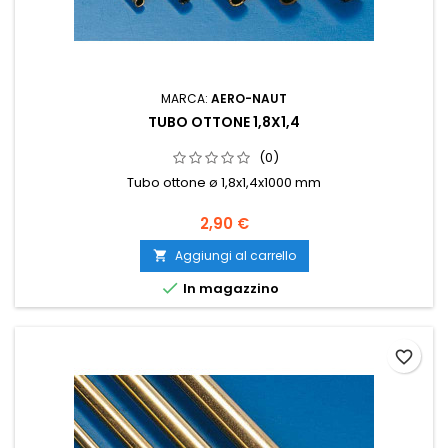
MARCA:
AERO-NAUT
TUBO OTTONE 1,8X1,4
(0)
Tubo ottone ø 1,8x1,4x1000 mm
2,90 €
Aggiungi al carrello


In magazzino
favorite_border