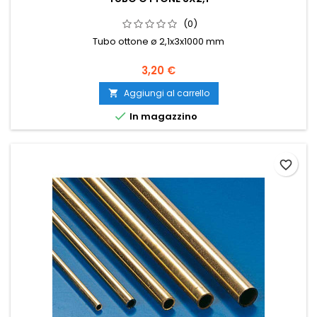
(0)
Tubo ottone ø 2,1x3x1000 mm
3,20 €
Aggiungi al carrello


In magazzino
favorite_border