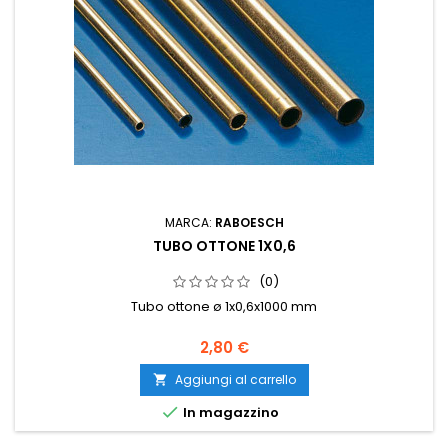
MARCA:
RABOESCH
TUBO OTTONE 1X0,6
(0)
Tubo ottone ø 1x0,6x1000 mm
2,80 €
Aggiungi al carrello


In magazzino