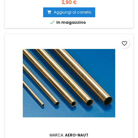
2,90 €
Aggiungi al carrello


In magazzino
favorite_border
MARCA:
AERO-NAUT