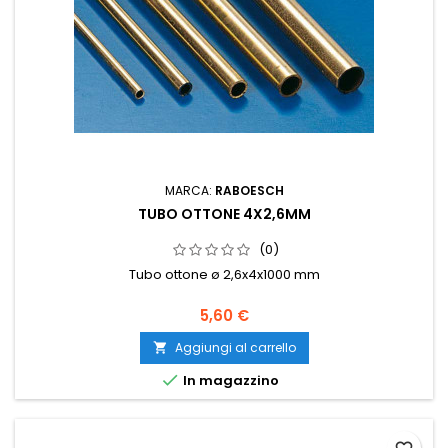
MARCA:
RABOESCH
TUBO OTTONE 4X2,6MM
(0)
Tubo ottone ø 2,6x4x1000 mm
5,60 €
Aggiungi al carrello


In magazzino