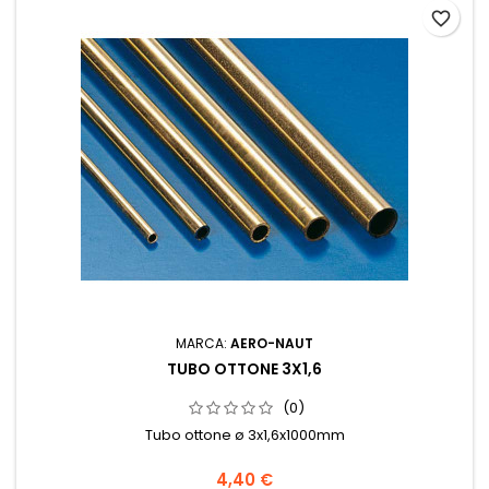
favorite_border
MARCA:
AERO-NAUT
TUBO OTTONE 3X1,6
(0)
Tubo ottone ø 3x1,6x1000mm
4,40 €