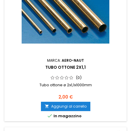
MARCA:
AERO-NAUT
TUBO OTTONE 2X1,1
(0)
Tubo ottone ø 2x1,1x1000mm
2,00 €
Aggiungi al carrello


In magazzino