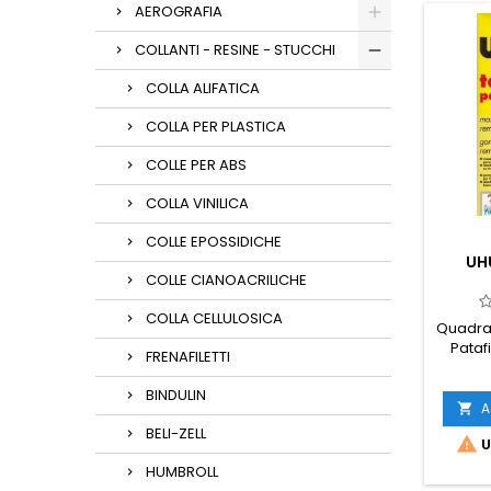
AEROGRAFIA
COLLANTI - RESINE - STUCCHI
COLLA ALIFATICA
COLLA PER PLASTICA
COLLE PER ABS
COLLA VINILICA
COLLE EPOSSIDICHE
UH
COLLE CIANOACRILICHE
COLLA CELLULOSICA
Quadrat
Patafi
FRENAFILETTI
BINDULIN
A

BELI-ZELL

U
HUMBROLL