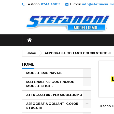
Telefono:
0744 401113
E-mail:
info@stefanoni-mo
L
(
C
A
add_circle_outline
((
De
No
dei
Home
AEROGRAFIA COLLANTI COLORI STUCCHI
HOME
MODELLISMO NAVALE
MATERIALI PER COSTRUZIONI
MODELLISTICHE
ATTREZZATURE PER MODELLISMO
AEROGRAFIA COLLANTI COLORI
Ci sono 10
STUCCHI