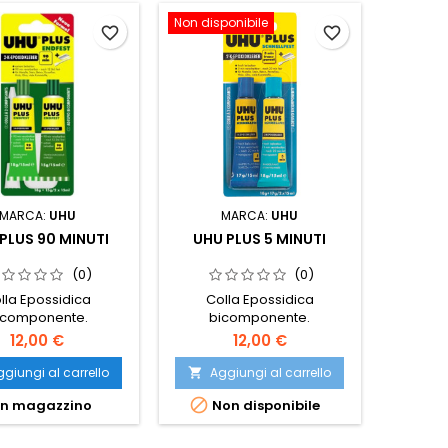
Non disponibile
favorite_border
favorite_border
MARCA:
UHU
MARCA:
UHU
PLUS 90 MINUTI
UHU PLUS 5 MINUTI
(0)
(0)
lla Epossidica
Colla Epossidica
icomponente.
bicomponente.
12,00 €
12,00 €
giungi al carrello
Aggiungi al carrello


In magazzino
Non disponibile