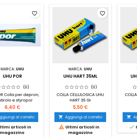
favorite_border
favorite_border
MARCA:
UHU
MARCA:
UHU
UHU POR
UHU HART 35ML
UH
(0)
(0)
R Colla per depron,
COLLA CELLULOSICA UHU
COLLA
stirolo e styropor
HART 35 Gr
6,40 €
5,50 €
ggiungi al carrello
Aggiungi al carrello
Ag




ltimi articoli in
Ultimi articoli in
magazzino
magazzino