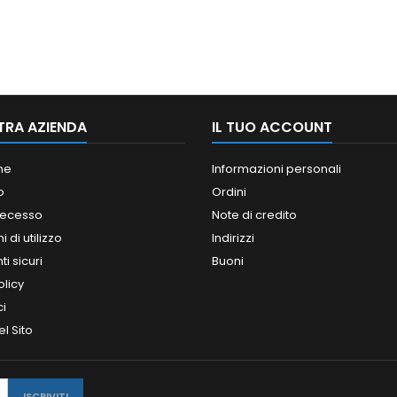
TRA AZIENDA
IL TUO ACCOUNT
ne
Informazioni personali
o
Ordini
 recesso
Note di credito
 di utilizzo
Indirizzi
i sicuri
Buoni
olicy
ci
l Sito