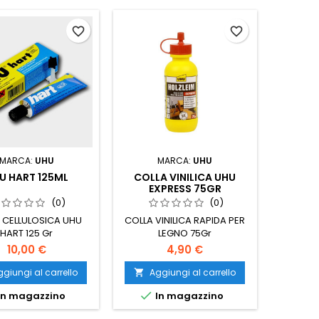
favorite_border
favorite_border
MARCA:
UHU
MARCA:
UHU
U HART 125ML
COLLA VINILICA UHU
EXPRESS 75GR
(0)
(0)
 CELLULOSICA UHU
COLLA VINILICA RAPIDA PER
HART 125 Gr
LEGNO 75Gr
10,00 €
4,90 €
giungi al carrello
Aggiungi al carrello


In magazzino
In magazzino