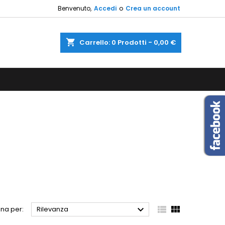
Benvenuto,
Accedi
o
Crea un account
×
×
×
×
shopping_cart
Carrello:
0
Prodotti - 0,00 €
sta
)
i
i



na per:
Rilevanza