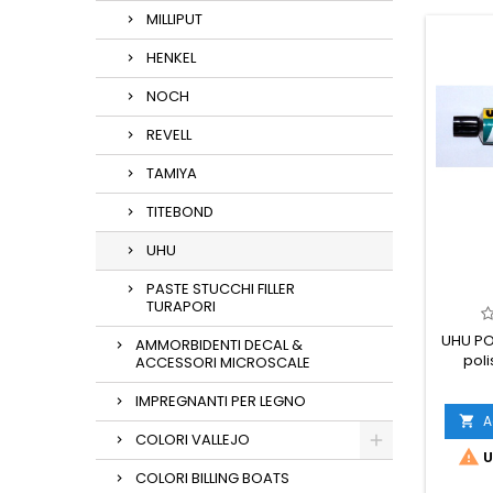
MILLIPUT
HENKEL
NOCH
REVELL
TAMIYA
TITEBOND
UHU
PASTE STUCCHI FILLER
TURAPORI
UHU PO
AMMORBIDENTI DECAL &
poli
ACCESSORI MICROSCALE
IMPREGNANTI PER LEGNO
A

COLORI VALLEJO

U
COLORI BILLING BOATS