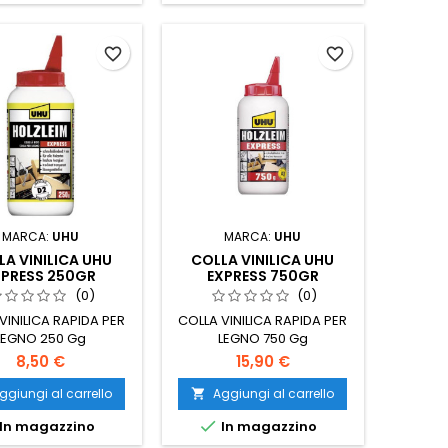
favorite_border
favorite_border
MARCA:
UHU
MARCA:
UHU
LA VINILICA UHU
COLLA VINILICA UHU
XPRESS 250GR
EXPRESS 750GR
(0)
(0)
VINILICA RAPIDA PER
COLLA VINILICA RAPIDA PER
LEGNO 250 Gg
LEGNO 750 Gg
8,50 €
15,90 €
ggiungi al carrello
Aggiungi al carrello


In magazzino
In magazzino