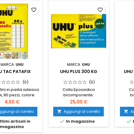
favorite_border
favorite_border
MARCA:
UHU
MARCA:
UHU
U TAC PATAFIX
UHU PLUS 300 KG
UHU 
(0)
(0)
ini in pasta adesiva
Colla Epossidica
Co
x, 80 pezzi, colore:
bicomponente.
b
bianco
4,50 €
25,00 €
ggiungi al carrello
Aggiungi al carrello
Ag




ltimi articoli in
In magazzino
magazzino