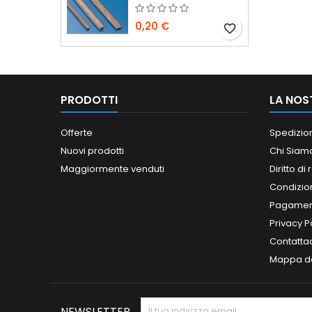
0,20 €
favorite_border
PRODOTTI
LA NOS
Offerte
Spedizio
Nuovi prodotti
Chi Siam
Maggiormente venduti
Diritto di
Condizioni
Pagament
Privacy P
Contatta
Mappa de
NEWSLETTER