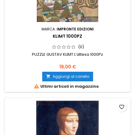
MARCA:
IMPRONTE EDIZIONI
KLIMT 1000PZ
(0)
PUZZLE GUSTAV KLIMT L’attesa 1000Pz
19,00 €
Aggiungi al carrello


Ultimi articoli in magazzino
favorite_border