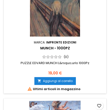
MARCA:
IMPRONTE EDIZIONI
MUNCH - 1000PZ
(0)
PUZZLE EDVARD MUNCH L&rsquo;urlo 1000Pz
19,00 €
Aggiungi al carrello


Ultimi articoli in magazzino
favorite_border