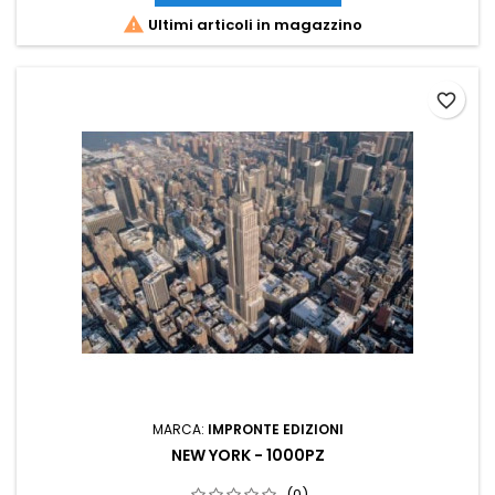

Ultimi articoli in magazzino
favorite_border
MARCA:
IMPRONTE EDIZIONI
NEW YORK - 1000PZ
(0)