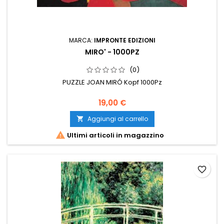
MARCA:
IMPRONTE EDIZIONI
MIRO' - 1000PZ
(0)
PUZZLE JOAN MIRÓ Kopf 1000Pz
19,00 €
Aggiungi al carrello


Ultimi articoli in magazzino
favorite_border