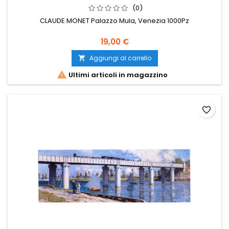
(0)
CLAUDE MONET Palazzo Mula, Venezia 1000Pz
19,00 €
Aggiungi al carrello


Ultimi articoli in magazzino
favorite_border