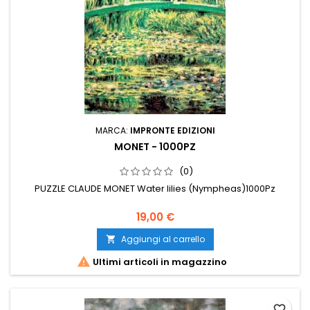
MARCA:
IMPRONTE EDIZIONI
MONET - 1000PZ
(0)
PUZZLE CLAUDE MONET Water lilies (Nympheas)1000Pz
19,00 €
Aggiungi al carrello


Ultimi articoli in magazzino
favorite_border