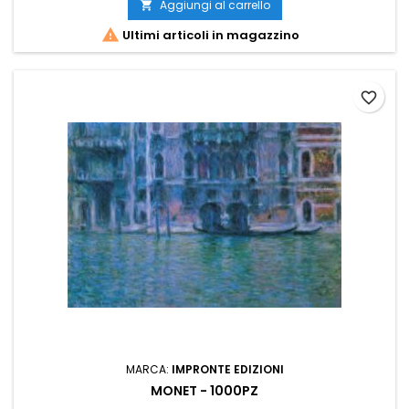
Aggiungi al carrello


Ultimi articoli in magazzino
favorite_border
MARCA:
IMPRONTE EDIZIONI
MONET - 1000PZ