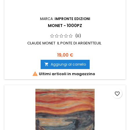
MARCA:
IMPRONTE EDIZIONI
MONET - 1000PZ
(0)
CLAUDE MONET IL PONTE DI ARGENTTEUIL
19,00 €
Aggiungi al carrello


Ultimi articoli in magazzino
favorite_border