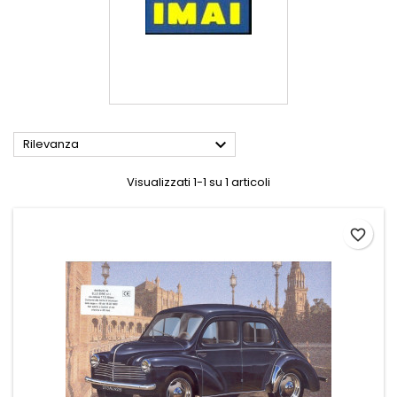

Rilevanza
Visualizzati 1-1 su 1 articoli
favorite_border