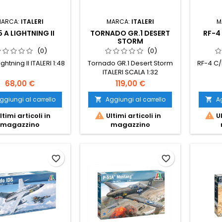
MARCA:
ITALERI
MARCA:
ITALERI
M
5 A LIGHTNING II
TORNADO GR.1 DESERT
RF-4
STORM
(0)
(0)
ightning II ITALERI 1:48
Tornado GR.1 Desert Storm
RF-4 C/
ITALERI SCALA 1:32
68,00 €
119,00 €
ggiungi al carrello
Aggiungi al carrello
Ag




ltimi articoli in
Ultimi articoli in
Ul
magazzino
magazzino
favorite_border
favorite_border