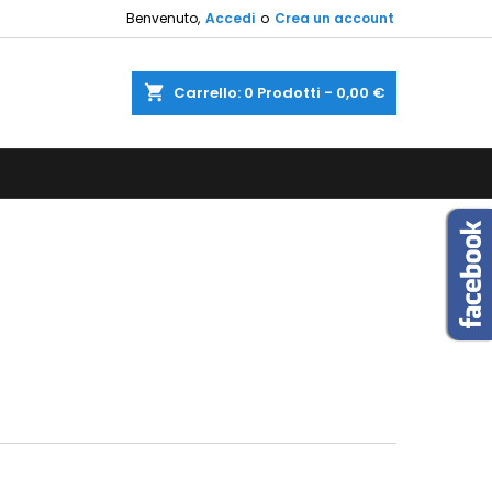
Benvenuto,
Accedi
o
Crea un account
×
×
×
×
shopping_cart
Carrello:
0
Prodotti - 0,00 €
sta
)
i
i