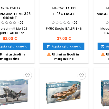
MARCA:
ITALERI
MARCA:
ITALERI
M
RSCHMITT ME 323
F-15C EAGLE
MACCH
GIGANT
(0)
(0)
erschmitt Me 323
F-15C Eagle ITALERI 1:48
Macc
gant ITALERI 1:72
ITA
62,00 €
37,00 €
ggiungi al carrello
Aggiungi al carrello
Ag




ltimi articoli in
Ultimi articoli in
Ul
magazzino
magazzino
favorite_border
favorite_border