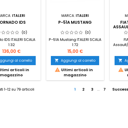
MARCA:
ITALERI
MARCA:
ITALERI
M
ORNADO IDS
P-51A MUSTANG
FIA
ASSAUL
(0)
(0)
o IDS ITALERI SCALA
P-51A Mustang ITALERI SCALA
FI
1:32
1:72
Assault/
136,00 €
15,00 €
ggiungi al carrello
Aggiungi al carrello
Ag




ltimi articoli in
Ultimi articoli in
Ul
magazzino
magazzino
ti 1-12 su 79 articoli
1
2
3
…
7
Success