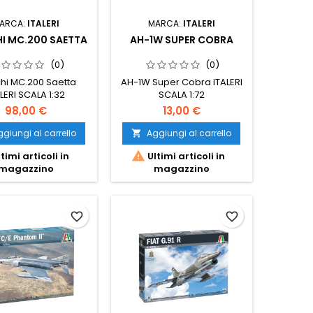
ARCA:
ITALERI
MARCA:
ITALERI
I MC.200 SAETTA
AH-1W SUPER COBRA
(0)
(0)
hi MC.200 Saetta
AH-1W Super Cobra ITALERI
LERI SCALA 1:32
SCALA 1:72
98,00 €
13,00 €
giungi al carrello
Aggiungi al carrello


timi articoli in
Ultimi articoli in
magazzino
magazzino
favorite_border
favorite_border