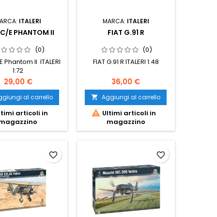
ARCA:
ITALERI
MARCA:
ITALERI
 C/E PHANTOM II
FIAT G.91 R
(0)
(0)
E Phantom II ITALERI
FIAT G.91 R ITALERI 1:48
1:72
29,00 €
36,00 €
giungi al carrello
Aggiungi al carrello


timi articoli in
Ultimi articoli in
magazzino
magazzino
favorite_border
favorite_border