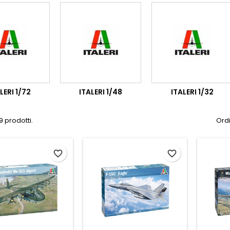
LERI 1/72
ITALERI 1/48
ITALERI 1/32
9 prodotti.
Ordi
favorite_border
favorite_border