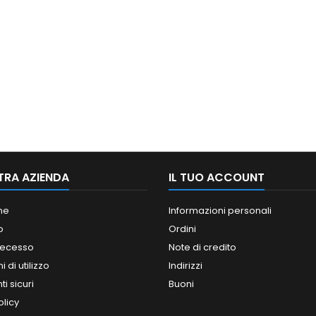
TRA AZIENDA
IL TUO ACCOUNT
ne
Informazioni personali
o
Ordini
 recesso
Note di credito
 di utilizzo
Indirizzi
i sicuri
Buoni
olicy