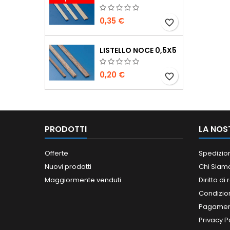
0,35 €
favorite_border
LISTELLO NOCE 0,5X5
0,20 €
favorite_border
PRODOTTI
LA NOS
Offerte
Spedizio
Nuovi prodotti
Chi Siam
Maggiormente venduti
Diritto di
Condizioni
Pagament
Privacy P