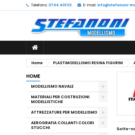
Telefono:
0744 401113
E-mail:
info@stefanoni-mo
L
(
C
A
add_circle_outline
((
De
No
dei
Home
PLASTIMODELLISMO RESINA FIGURINI
HOME
MODELLISMO NAVALE
MATERIALI PER COSTRUZIONI
MODELLISTICHE
ATTREZZATURE PER MODELLISMO
AEROGRAFIA COLLANTI COLORI
STUCCHI
Sotto-c