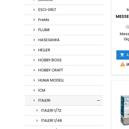
ESCI-ERLT
MESSE
FreMs
FUJIMI
Mess
Gi
HASEGAWA
HELLER
A

HOBBY BOSS

U
HOBBY CRAFT
HUMA MODELL
ICM
ITALERI
ITALERI 1/72
ITALERI 1/48