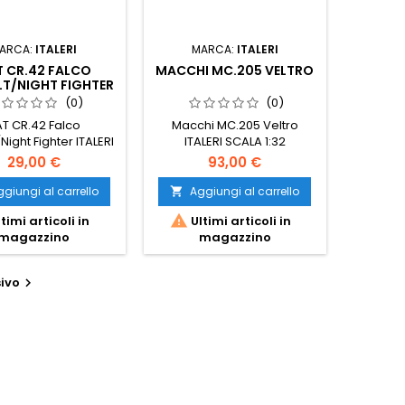
ARCA:
ITALERI
MARCA:
ITALERI
T CR.42 FALCO
MACCHI MC.205 VELTRO
T/NIGHT FIGHTER
(0)
(0)
AT CR.42 Falco
Macchi MC.205 Veltro
Night Fighter ITALERI
ITALERI SCALA 1:32
1/48
29,00 €
93,00 €
giungi al carrello
Aggiungi al carrello


timi articoli in
Ultimi articoli in
magazzino
magazzino
ivo
