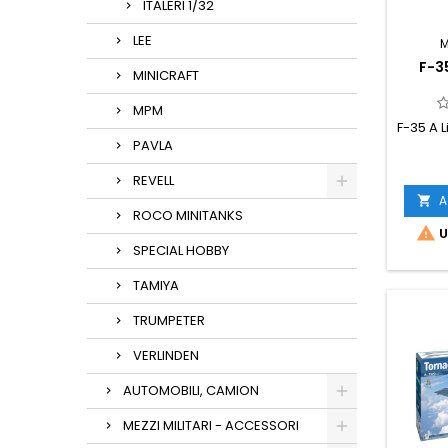
ITALERI 1/32
LEE
F-3
MINICRAFT
MPM
F-35 A L
PAVLA
REVELL
A

ROCO MINITANKS

U
SPECIAL HOBBY
TAMIYA
TRUMPETER
VERLINDEN
AUTOMOBILI, CAMION
MEZZI MILITARI - ACCESSORI