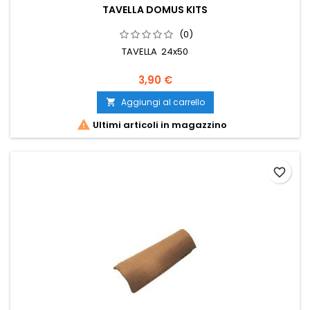
TAVELLA DOMUS KITS
(0)
TAVELLA 24x50
3,90 €
Aggiungi al carrello


Ultimi articoli in magazzino
favorite_border