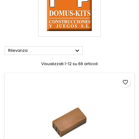

Rilevanza
Visualizzati 1-12 su 66 articoli
favorite_border