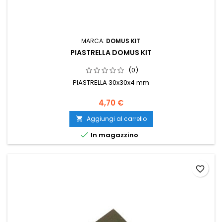
MARCA:
DOMUS KIT
PIASTRELLA DOMUS KIT
(0)
PIASTRELLA 30x30x4 mm
4,70 €
Aggiungi al carrello


In magazzino
favorite_border