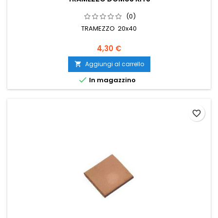
(0)
TRAMEZZO 20x40
4,30 €
Aggiungi al carrello


In magazzino
favorite_border