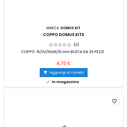
MARCA:
DOMUS KIT
COPPO DOMUS KITS
(0)
COPPO 15/20/50x5/10 mm BUSTA DA 25 PEZZI
4,70 €
Aggiungi al carrello


In magazzino
favorite_border