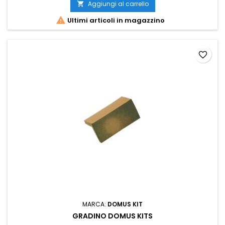
Aggiungi al carrello


Ultimi articoli in magazzino
favorite_border
MARCA:
DOMUS KIT
GRADINO DOMUS KITS