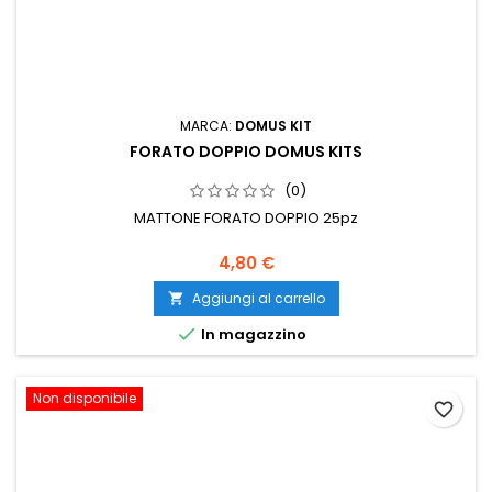
MARCA:
DOMUS KIT
FORATO DOPPIO DOMUS KITS
(0)
MATTONE FORATO DOPPIO 25pz
4,80 €
Aggiungi al carrello


In magazzino
Non disponibile
favorite_border