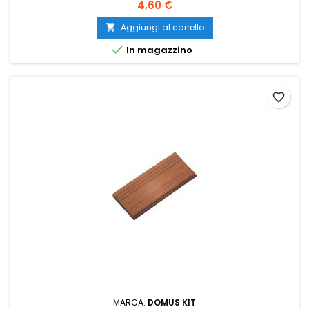
4,60 €
Aggiungi al carrello


In magazzino
favorite_border
MARCA:
DOMUS KIT