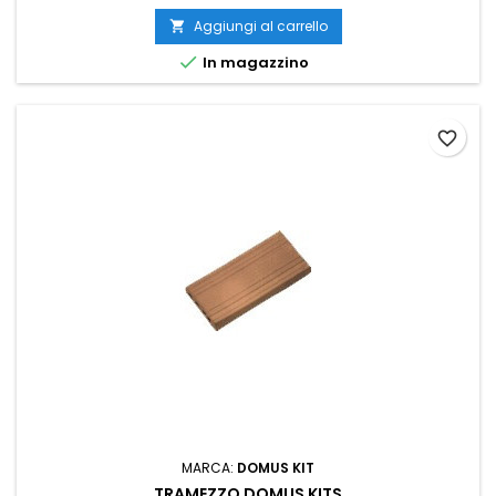
Aggiungi al carrello


In magazzino
favorite_border
MARCA:
DOMUS KIT
TRAMEZZO DOMUS KITS