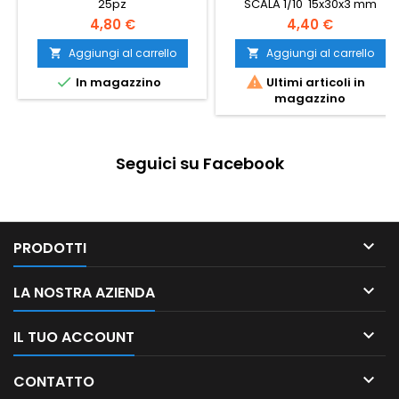
25pz
SCALA 1/10 15x30x3 mm
4,80 €
4,40 €
Aggiungi al carrello
Aggiungi al carrello




In magazzino
Ultimi articoli in
magazzino
Seguici su Facebook

PRODOTTI

LA NOSTRA AZIENDA

IL TUO ACCOUNT

CONTATTO