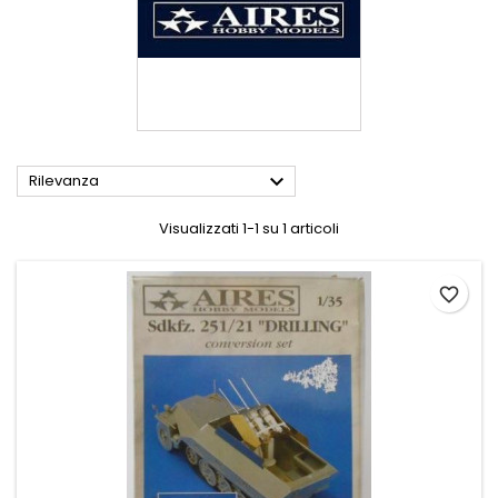

Rilevanza
Visualizzati 1-1 su 1 articoli
favorite_border