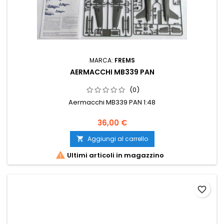
MARCA:
FREMS
AERMACCHI MB339 PAN
(0)
Aermacchi MB339 PAN 1:48
36,00 €
Aggiungi al carrello


Ultimi articoli in magazzino
favorite_border