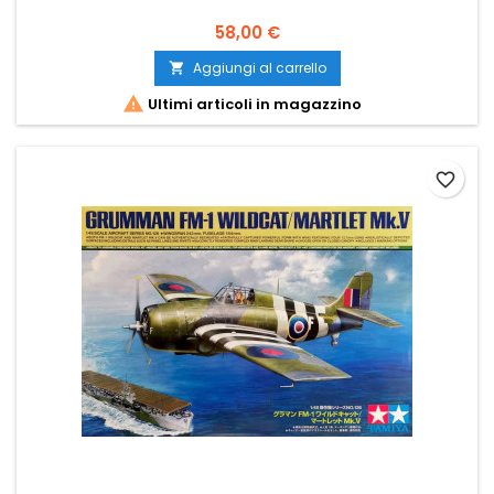
58,00 €
Aggiungi al carrello


Ultimi articoli in magazzino
favorite_border