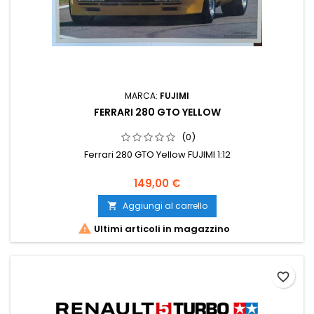
MARCA:
FUJIMI
FERRARI 280 GTO YELLOW
(0)
Ferrari 280 GTO Yellow FUJIMI 1:12
149,00 €
Aggiungi al carrello


Ultimi articoli in magazzino
favorite_border