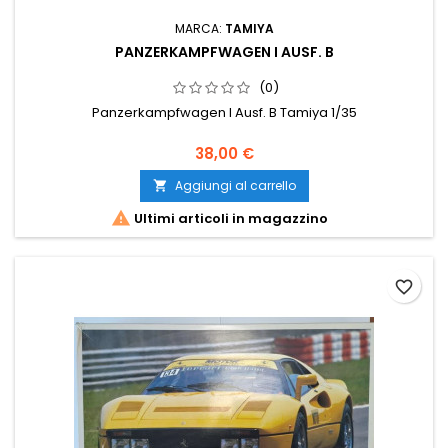
MARCA:
TAMIYA
PANZERKAMPFWAGEN I AUSF. B
(0)
Panzerkampfwagen I Ausf. B Tamiya 1/35
38,00 €
Aggiungi al carrello


Ultimi articoli in magazzino
favorite_border