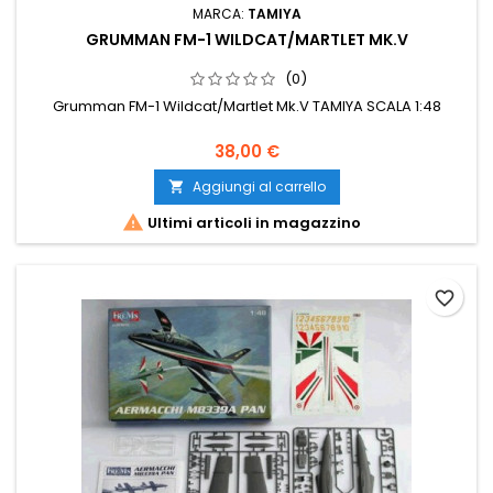
MARCA:
TAMIYA
GRUMMAN FM-1 WILDCAT/MARTLET MK.V
(0)
Grumman FM-1 Wildcat/Martlet Mk.V TAMIYA SCALA 1:48
38,00 €
Aggiungi al carrello


Ultimi articoli in magazzino
favorite_border