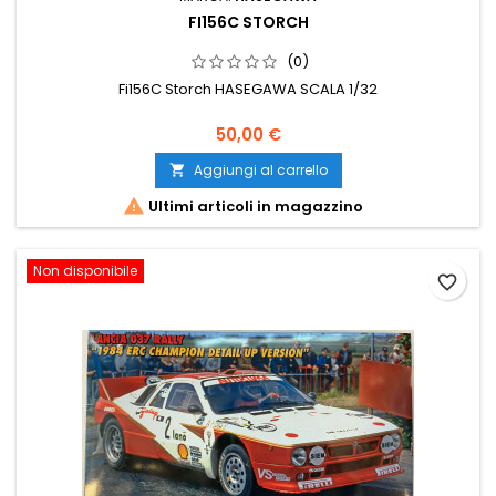
FI156C STORCH
(0)
Fi156C Storch HASEGAWA SCALA 1/32
50,00 €
Aggiungi al carrello


Ultimi articoli in magazzino
Non disponibile
favorite_border