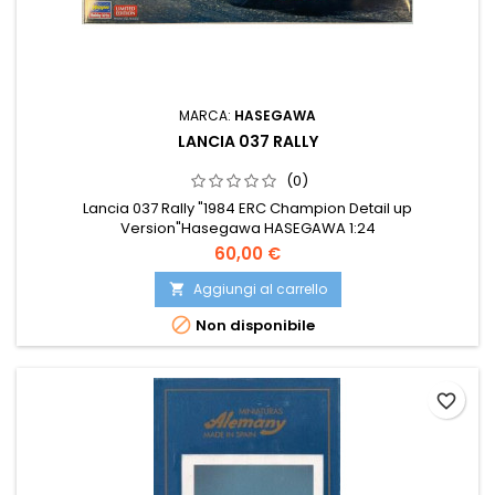
MARCA:
HASEGAWA
LANCIA 037 RALLY
(0)
Lancia 037 Rally "1984 ERC Champion Detail up
Version"Hasegawa HASEGAWA 1:24
60,00 €
Aggiungi al carrello


Non disponibile
favorite_border