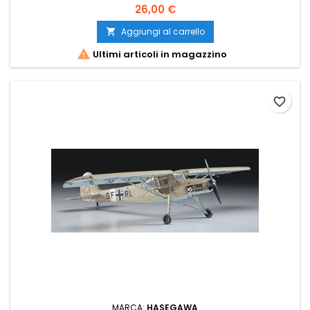
26,00 €
Aggiungi al carrello


Ultimi articoli in magazzino
favorite_border
MARCA:
HASEGAWA