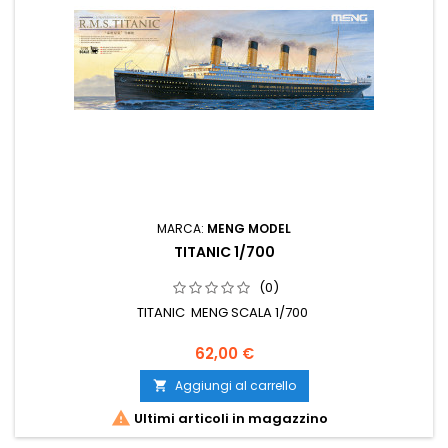
MARCA:
MENG MODEL
TITANIC 1/700
(0)
TITANIC MENG SCALA 1/700
62,00 €
Aggiungi al carrello


Ultimi articoli in magazzino