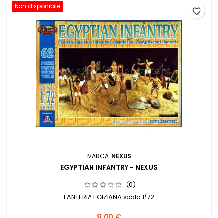
Non disponibile
favorite_border
MARCA:
NEXUS
EGYPTIAN INFANTRY - NEXUS
(0)
FANTERIA EGIZIANA scala 1/72
9,00 €