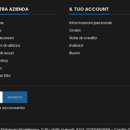
TRA AZIENDA
IL TUO ACCOUNT
ne
Informazioni personali
o
Ordini
 recesso
Note di credito
 di utilizzo
Indirizzi
i sicuri
Buoni
olicy
ci
l Sito
y e acconsento
tefanoni Modellismo. Tutti i diritti riservati. P.IVA: 01256960558 - Credits
G