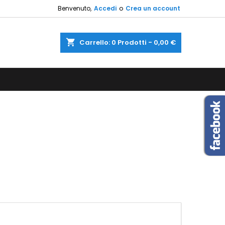
Benvenuto,
Accedi
o
Crea un account
×
×
×
×
shopping_cart
Carrello:
0
Prodotti - 0,00 €
sta
)
i
i