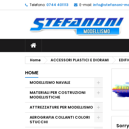
Telefono:
0744 401113
E-mail:
info@stefanoni-mo
L
(
C
A
add_circle_outline
((
De
No
dei
Home
ACCESSORI PLASTICI E DIORAMI
EDIFI
HOME
MODELLISMO NAVALE
MATERIALI PER COSTRUZIONI
MODELLISTICHE
ATTREZZATURE PER MODELLISMO
AEROGRAFIA COLLANTI COLORI
STUCCHI
Sorry