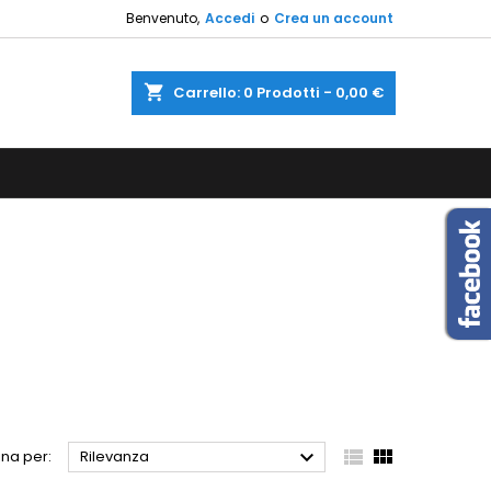
Benvenuto,
Accedi
o
Crea un account
×
×
×
×
shopping_cart
Carrello:
0
Prodotti - 0,00 €
sta
)
i
i



na per:
Rilevanza