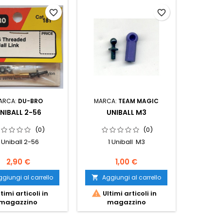
favorite_border
favorite_border
ARCA:
DU-BRO
MARCA:
TEAM MAGIC
NIBALL 2-56
UNIBALL M3
(0)
(0)
1 Uniball 2-56
1 Uniball M3
2,90 €
1,00 €
giungi al carrello
Aggiungi al carrello


timi articoli in
Ultimi articoli in
magazzino
magazzino