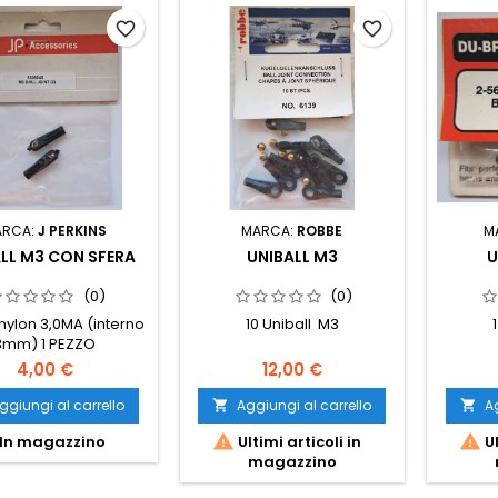
favorite_border
favorite_border
ARCA:
J PERKINS
MARCA:
ROBBE
M
LL M3 CON SFERA
UNIBALL M3
U
(0)
(0)
 nylon 3,0MA (interno
10 Uniball M3
3mm) 1 PEZZO
4,00 €
12,00 €
ggiungi al carrello
Aggiungi al carrello
Ag




In magazzino
Ultimi articoli in
Ul
magazzino