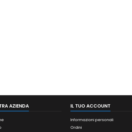
TRA AZIENDA
IL TUO ACCOUNT
ne
Informazioni personali
o
Ordini