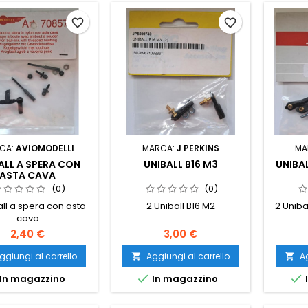
favorite_border
favorite_border
CA:
AVIOMODELLI
MARCA:
J PERKINS
MA
ALL A SPERA CON
UNIBALL B16 M3
UNIBA
ASTA CAVA
(0)
(0)
all a spera con asta
2 Uniball B16 M2
2 Uniba
cava
2,40 €
3,00 €
ggiungi al carrello
Aggiungi al carrello
Ag




In magazzino
In magazzino