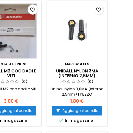
favorite_border
favorite_border
RCA:
J PERKINS
MARCA:
AXES
LL M2 COC DADI E
UNIBALL NYLON 3MA
VITI
(INTERNO 2,5MM)
(0)
(0)
ll M2 coc dadi e viti
Uniball nylon 3,0MA (interno
2,5mm) 1 PEZZO
3,00 €
1,80 €
giungi al carrello
Aggiungi al carrello


In magazzino
In magazzino