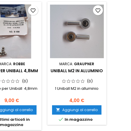
favorite_border
favorite_border
MARCA:
ROBBE
MARCA:
GRAUPNER
PER UNIBALL 4,8MM
UNIBALL M2 IN ALLUMINIO
(0)
(0)
e per Uniball 4,8mm
1 Uniball M2 in alluminio
9,00 €
4,00 €
ggiungi al carrello
Aggiungi al carrello


ltimi articoli in
In magazzino
magazzino