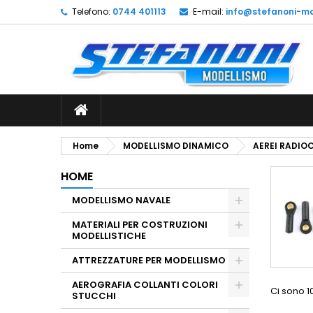
Telefono:
0744 401113
E-mail:
info@stefanoni-mo
L
(
C
A
add_circle_outline
((
De
No
dei
Home
MODELLISMO DINAMICO
AEREI RADI
HOME
MODELLISMO NAVALE
MATERIALI PER COSTRUZIONI
MODELLISTICHE
ATTREZZATURE PER MODELLISMO
AEROGRAFIA COLLANTI COLORI
Ci sono 10
STUCCHI