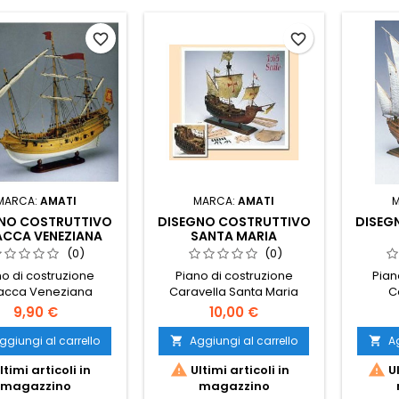
favorite_border
favorite_border
MARCA:
AMATI
MARCA:
AMATI
NO COSTRUTTIVO
DISEGNO COSTRUTTIVO
DISEG
ACCA VENEZIANA
SANTA MARIA
(0)
(0)
no di costruzione
Piano di costruzione
Pian
acca Veneziana
Caravella Santa Maria
C
9,90 €
10,00 €
ggiungi al carrello
Aggiungi al carrello
Ag




ltimi articoli in
Ultimi articoli in
Ul
magazzino
magazzino