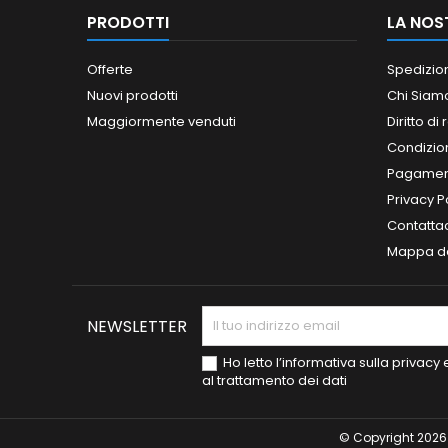
PRODOTTI
LA NOS
Offerte
Spedizio
Nuovi prodotti
Chi Siam
Maggiormente venduti
Diritto di
Condizioni
Pagament
Privacy P
Contatta
Mappa de
NEWSLETTER
Ho letto l’informativa sulla privac
al trattamento dei dati
© Copyright 2026 S