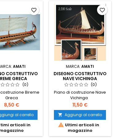
favorite_border
favorite_border
MARCA:
AMATI
MARCA:
AMATI
NO COSTRUTTIVO
DISEGNO COSTRUTTIVO
IREME GRECA
NAVE VICHINGA
(0)
(0)
i costruzione Bireme
Piano di costruzione Nave
Greca
Vichinga
8,50 €
11,50 €
giungi al carrello
Aggiungi al carrello


timi articoli in
Ultimi articoli in
magazzino
magazzino