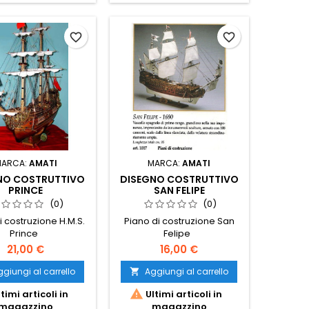
favorite_border
favorite_border
MARCA:
AMATI
MARCA:
AMATI
NO COSTRUTTIVO
DISEGNO COSTRUTTIVO
PRINCE
SAN FELIPE
(0)
(0)
i costruzione H.M.S.
Piano di costruzione San
Prince
Felipe
21,00 €
16,00 €
giungi al carrello
Aggiungi al carrello


timi articoli in
Ultimi articoli in
magazzino
magazzino