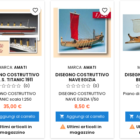
favorite_border
favorite_border
MARCA:
AMATI
MARCA:
AMATI
NO COSTRUTTIVO
DISEGNO COSTRUTTIVO
DISEG
.S. TITANIC 1911
NAVE EGIZIA
B
(0)
(0)
GNO COSTRUTTIVO
DISEGNO COSTRUTTIVO
Piano d
ANIC scala 1:250
NAVE EGIZIA 1/50
nghezza 107Cm
35,00 €
8,50 €
ggiungi al carrello
Aggiungi al carrello
Ag




ltimi articoli in
Ultimi articoli in
Ul
magazzino
magazzino