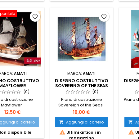
ponibile
favorite_border
favorite_border
MARCA:
AMATI
MARCA:
AMATI
NO COSTRUTTIVO
DISEGNO COSTRUTTIVO
DISEG
MAYFLOWER
SOVEREING OF THE SEAS
(0)
(0)
no di costruzione
Piano di costruzione
Piano d
Mayflower
Sovereign of the Seas
12,50 €
18,00 €
ggiungi al carrello
Aggiungi al carrello
Ag




on disponibile
Ultimi articoli in
Ul
magazzino