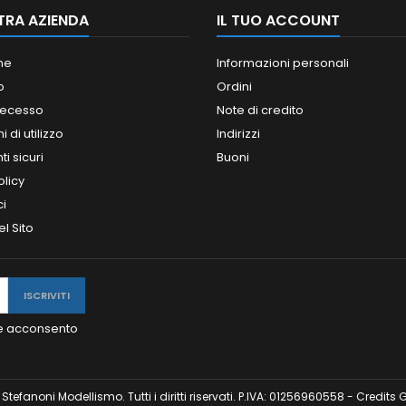
TRA AZIENDA
IL TUO ACCOUNT
ne
Informazioni personali
o
Ordini
 recesso
Note di credito
 di utilizzo
Indirizzi
i sicuri
Buoni
olicy
ci
l Sito
y e acconsento
tefanoni Modellismo. Tutti i diritti riservati. P.IVA: 01256960558 - Credits
G