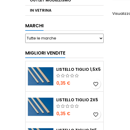
OUTLET MODELLISMO
IN VETRINA
Visualizza
MARCHI
MIGLIORI VENDITE
LISTELLO TIGLIO 1,5X5
0,35 €
favorite_border
LISTELLO TIGLIO 2X5
0,35 €
favorite_border