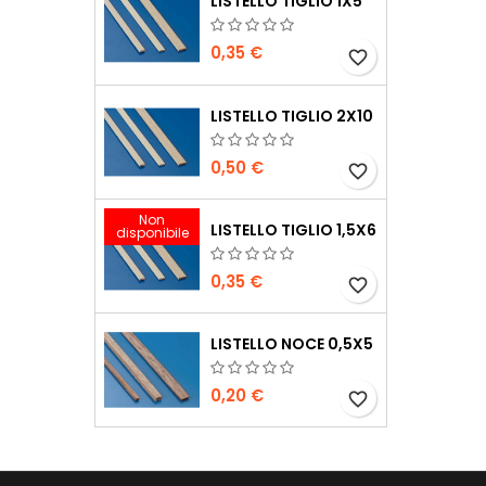
LISTELLO TIGLIO 1X5
0,35 €
favorite_border
LISTELLO TIGLIO 2X10
0,50 €
favorite_border
Non
LISTELLO TIGLIO 1,5X6
disponibile
0,35 €
favorite_border
LISTELLO NOCE 0,5X5
0,20 €
favorite_border