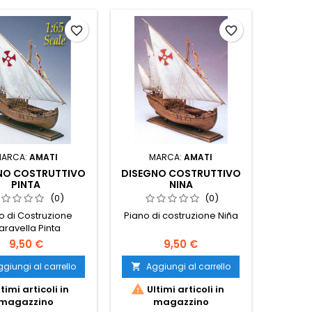
favorite_border
favorite_border
MARCA:
AMATI
MARCA:
AMATI
NO COSTRUTTIVO
DISEGNO COSTRUTTIVO
PINTA
NINA
(0)
(0)
o di Costruzione
Piano di costruzione Niña
aravella Pinta
9,50 €
9,50 €
giungi al carrello
Aggiungi al carrello


timi articoli in
Ultimi articoli in
magazzino
magazzino