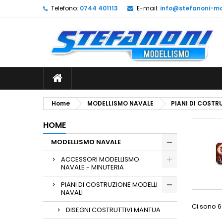
Telefono:
0744 401113
E-mail:
info@stefanoni-mo
L
(
C
A
add_circle_outline
((
De
No
dei
Home
MODELLISMO NAVALE
PIANI DI COSTR
HOME
MODELLISMO NAVALE
ACCESSORI MODELLISMO
NAVALE - MINUTERIA
PIANI DI COSTRUZIONE MODELLI
NAVALI
Ci sono 6
DISEGNI COSTRUTTIVI MANTUA