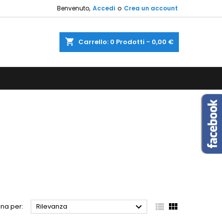
Benvenuto,
Accedi
o
Crea un account
×
×
×
×
shopping_cart
Carrello:
0
Prodotti - 0,00 €
sta
)
i
i



na per:
Rilevanza