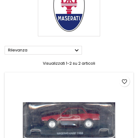

Rilevanza
Visualizzati 1-2 su 2 articoli
favorite_border