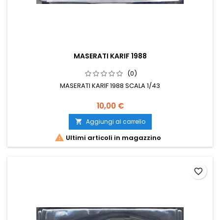
MASERATI KARIF 1988
(0)
MASERATI KARIF 1988 SCALA 1/43
10,00 €
Aggiungi al carrello


Ultimi articoli in magazzino
favorite_border