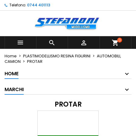
Telefono:
0744 401113
×
×
×
×
Le mie liste di desideri
((modalTitle))
Crea lista dei desideri
Accedi
Crea nuova lista
add_circle_outline
((confirmMessage))
Devi avere effettuato l'accesso per salvare dei
Nome lista dei desideri
prodotti nella tua lista dei desideri.
0



shopping_cart
((cancelText))
((modalDeleteText))
Annulla
Accedi
Home
PLASTIMODELLISMO RESINA FIGURINI
AUTOMOBILI,
Annulla
Crea lista dei desideri
CAMION
PROTAR
HOME
MARCHI
PROTAR