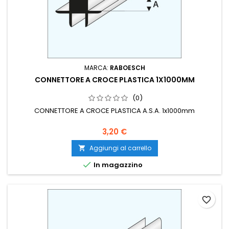
MARCA:
RABOESCH
CONNETTORE A CROCE PLASTICA 1X1000MM
(0)
CONNETTORE A CROCE PLASTICA A.S.A. 1x1000mm
3,20 €
Aggiungi al carrello


In magazzino
favorite_border