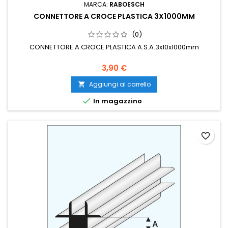
MARCA:
RABOESCH
CONNETTORE A CROCE PLASTICA 3X1000MM
(0)
CONNETTORE A CROCE PLASTICA A.S.A.3x10x1000mm
3,90 €
Aggiungi al carrello


In magazzino
favorite_border