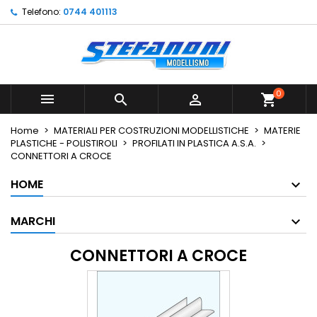
Telefono:
0744 401113
×
×
×
×
Le mie liste di desideri
((modalTitle))
Crea lista dei desideri
Accedi
Crea nuova lista
add_circle_outline
((confirmMessage))
Devi avere effettuato l'accesso per salvare dei
Nome lista dei desideri
prodotti nella tua lista dei desideri.
0



shopping_cart
((cancelText))
((modalDeleteText))
Annulla
Accedi
Home
MATERIALI PER COSTRUZIONI MODELLISTICHE
MATERIE
Annulla
Crea lista dei desideri
PLASTICHE - POLISTIROLI
PROFILATI IN PLASTICA A.S.A.
CONNETTORI A CROCE
HOME
MARCHI
CONNETTORI A CROCE