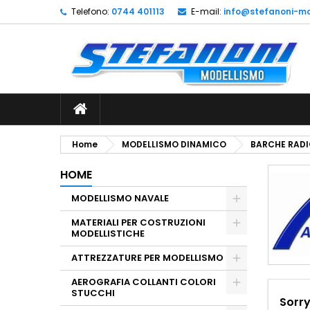
Telefono:
0744 401113
E-mail:
info@stefanoni-mo
L
(
C
A
add_circle_outline
((
De
No
dei
Home
MODELLISMO DINAMICO
BARCHE RAD
HOME
MODELLISMO NAVALE
MATERIALI PER COSTRUZIONI
MODELLISTICHE
ATTREZZATURE PER MODELLISMO
AEROGRAFIA COLLANTI COLORI
STUCCHI
Sorry