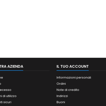
TRA AZIENDA
IL TUO ACCOUNT
ne
Informazioni personali
o
Ordini
 recesso
Note di credito
 di utilizzo
Indirizzi
i sicuri
Buoni