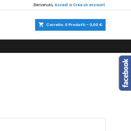
Benvenuto,
Accedi
o
Crea un account
×
×
×
×
shopping_cart
Carrello:
0
Prodotti - 0,00 €
sta
)
i
i