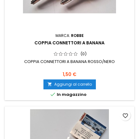
MARCA:
ROBBE
COPPIA CONNETTORI A BANANA
(0)
COPPIA CONNETTORI A BANANA ROSSO/NERO
1,50 €
Aggiungi al carrello


In magazzino
favorite_border