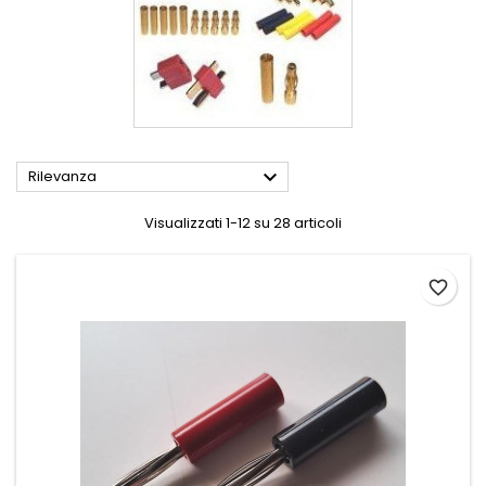

Rilevanza
Visualizzati 1-12 su 28 articoli
favorite_border