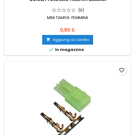
(0)
MINI TAMIYA FEMMINA
0,80 €
Aggiungi al carrello


In magazzino
favorite_border