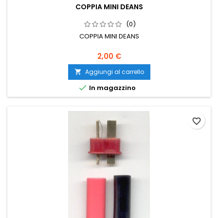
COPPIA MINI DEANS
(0)
COPPIA MINI DEANS
2,00 €
Aggiungi al carrello


In magazzino
favorite_border