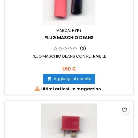
MARCA:
HYPE
PLUG MASCHIO DEANS
(0)
PLUG MASCHIO DEANS CON RETRAIBILE
1,50 €
Aggiungi al carrello


Ultimi articoli in magazzino
favorite_border