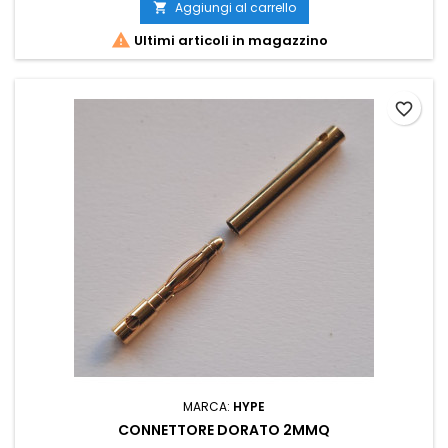
Aggiungi al carrello


Ultimi articoli in magazzino
favorite_border
MARCA:
HYPE
CONNETTORE DORATO 2MMQ