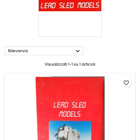

Rilevanza
Visualizzati 1-1 su 1 articoli
favorite_border