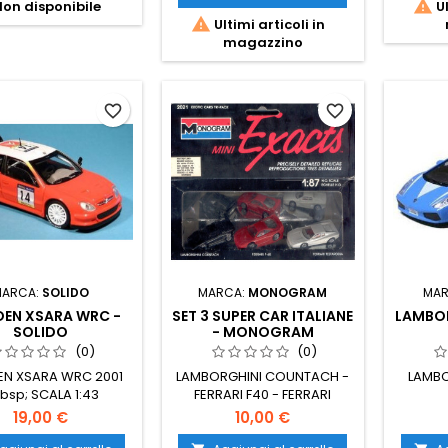

on disponibile
Ul

Ultimi articoli in
magazzino
favorite_border
favorite_border
MARCA:
SOLIDO
MARCA:
MONOGRAM
MAR
OEN XSARA WRC -
SET 3 SUPER CAR ITALIANE
LAMBO
SOLIDO
- MONOGRAM
(0)
(0)
EN XSARA WRC 2001
LAMBORGHINI COUNTACH -
LAMBO
bsp; SCALA 1:43
FERRARI F40 - FERRARI
TESTAROSSA SCALA 1/87
19,00 €
10,00 €