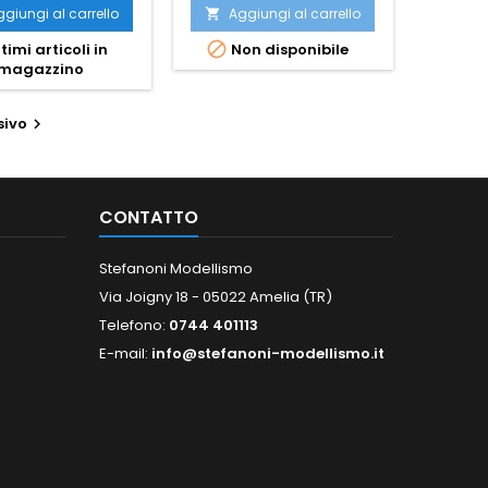
giungi al carrello
Aggiungi al carrello


timi articoli in
Non disponibile
magazzino
sivo

CONTATTO
Stefanoni Modellismo
Via Joigny 18 - 05022 Amelia (TR)
Telefono:
0744 401113
E-mail:
info@stefanoni-modellismo.it