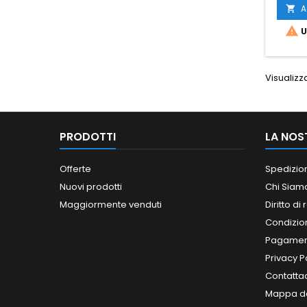
A


U
Visualizza
PRODOTTI
LA NOS
Offerte
Spedizio
Nuovi prodotti
Chi Siam
Maggiormente venduti
Diritto di
Condizioni
Pagament
Privacy P
Contatta
Mappa de