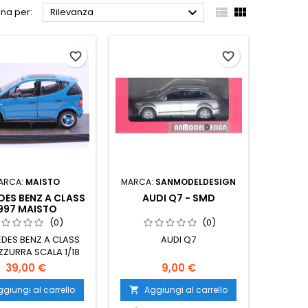



na per:
Rilevanza
favorite_border
favorite_border
ARCA:
MAISTO
MARCA:
SANMODELDESIGN
ES BENZ A CLASS
AUDI Q7 - SMD
997 MAISTO
(0)
(0)
DES BENZ A CLASS
AUDI Q7
ZZURRA SCALA 1/18
39,00 €
9,00 €
giungi al carrello
Aggiungi al carrello
