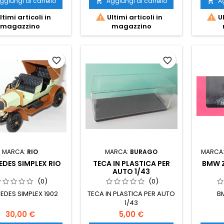
ggiungi al carrello
Aggiungi al carrello
Ag




ltimi articoli in
Ultimi articoli in
Ul
magazzino
magazzino
favorite_border
favorite_border
MARCA:
RIO
MARCA:
BURAGO
MARCA
DES SIMPLEX RIO
TECA IN PLASTICA PER
BMW Z
AUTO 1/43
(0)
(0)
EDES SIMPLEX 1902
TECA IN PLASTICA PER AUTO
B
1/43
30,00 €
5,00 €