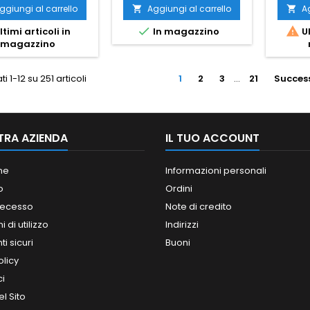
ggiungi al carrello
Aggiungi al carrello
Ag




ltimi articoli in
In magazzino
Ul
magazzino
ti 1-12 su 251 articoli
1
2
3
…
21
Succes
TRA AZIENDA
IL TUO ACCOUNT
ne
Informazioni personali
o
Ordini
 recesso
Note di credito
 di utilizzo
Indirizzi
i sicuri
Buoni
olicy
ci
l Sito