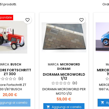
51 prodotti.
Ordi
ponibile
favorite_border
favorite_border
MARCA:
BUSCH
MARCA:
MICROWORD
M
DIORAMI
ORE FORTSCHRITT
MERCED
ZT 300
1
DIORAMA MICROWORLD
1/12
(0)
(0)
tore Fortschritt ZT
MERCE
00 1/87 BUSCH
DIORAMA MICROWORLD PER
1997 A
MOTO 1/12
20,00 €
59,00 €
ggiungi al carrello
Ag

Aggiungi al carrello
