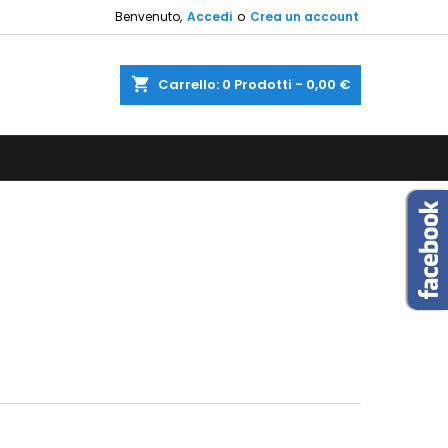
Benvenuto,
Accedi
o
Crea un account
×
×
×
×
shopping_cart
Carrello:
0
Prodotti - 0,00 €
sta
)
i
i