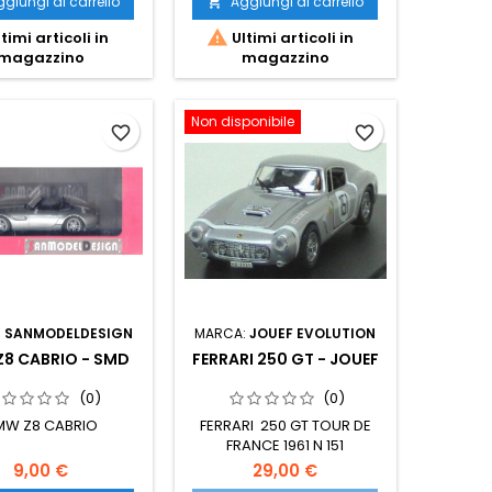
giungi al carrello
Aggiungi al carrello


timi articoli in
Ultimi articoli in
magazzino
magazzino
Non disponibile
favorite_border
favorite_border
:
SANMODELDESIGN
MARCA:
JOUEF EVOLUTION
8 CABRIO - SMD
FERRARI 250 GT - JOUEF
(0)
(0)
MW Z8 CABRIO
FERRARI 250 GT TOUR DE
FRANCE 1961 N 151
9,00 €
29,00 €