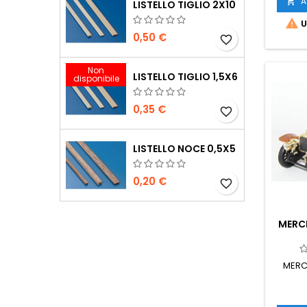
A

LISTELLO TIGLIO 2X10

U
0,50 €
favorite_border
Non
LISTELLO TIGLIO 1,5X6
disponibile
0,35 €
favorite_border
LISTELLO NOCE 0,5X5
0,20 €
favorite_border
MERCE
MERC