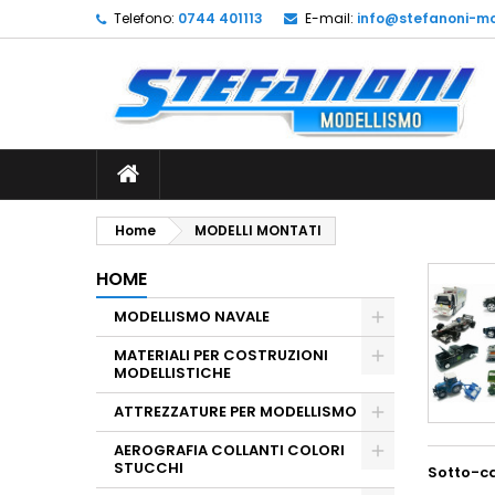
Telefono:
0744 401113
E-mail:
info@stefanoni-mo
L
(
C
A
add_circle_outline
((
De
No
dei
Home
MODELLI MONTATI
HOME
MODELLISMO NAVALE
MATERIALI PER COSTRUZIONI
MODELLISTICHE
ATTREZZATURE PER MODELLISMO
AEROGRAFIA COLLANTI COLORI
STUCCHI
Sotto-c