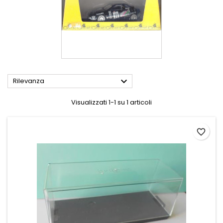

Rilevanza
Visualizzati 1-1 su 1 articoli
favorite_border