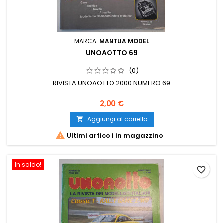
MARCA:
MANTUA MODEL
UNOAOTTO 69
(0)
RIVISTA UNOAOTTO 2000 NUMERO 69
2,00 €
Aggiungi al carrello


Ultimi articoli in magazzino
In saldo!
favorite_border