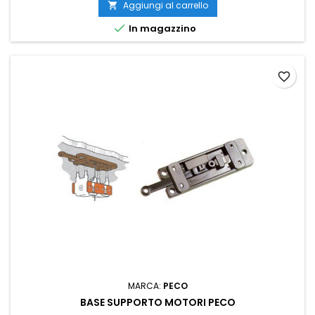
Aggiungi al carrello


In magazzino
favorite_border
MARCA:
PECO
BASE SUPPORTO MOTORI PECO