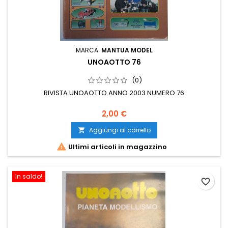
MARCA:
MANTUA MODEL
UNOAOTTO 76
(0)
RIVISTA UNOAOTTO ANNO 2003 NUMERO 76
2,00 €
Aggiungi al carrello


Ultimi articoli in magazzino
In saldo!
favorite_border