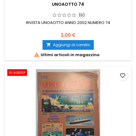
UNOAOTTO 74
(0)
RIVISTA UNOAOTTO ANNO 2002 NUMERO 74
2,00 €
Aggiungi al carrello


Ultimi articoli in magazzino
In saldo!
favorite_border