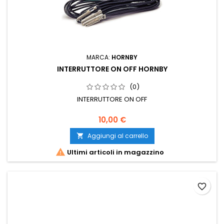
MARCA:
HORNBY
INTERRUTTORE ON OFF HORNBY
(0)
INTERRUTTORE ON OFF
10,00 €
Aggiungi al carrello


Ultimi articoli in magazzino
favorite_border