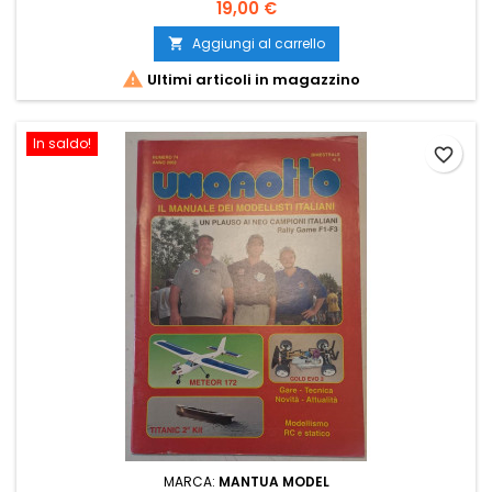
19,00 €
Aggiungi al carrello


Ultimi articoli in magazzino
In saldo!
favorite_border
MARCA:
MANTUA MODEL