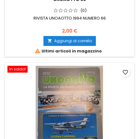
(0)
RIVISTA UNOAOTTO 1994 NUMERO 66
2,00 €
Aggiungi al carrello


Ultimi articoli in magazzino
In saldo!
favorite_border