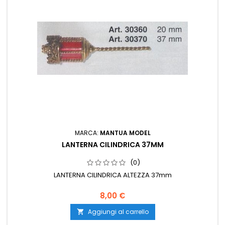
MARCA:
MANTUA MODEL
LANTERNA CILINDRICA 37MM
(0)
LANTERNA CILINDRICA ALTEZZA 37mm
8,00 €
Aggiungi al carrello
