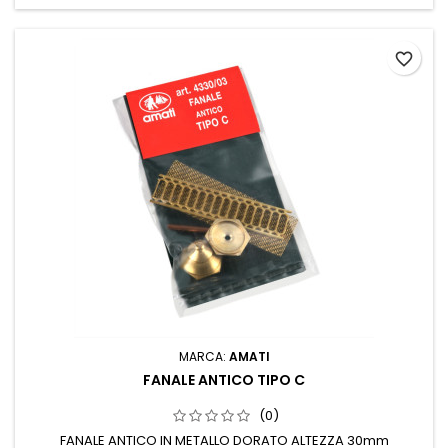
favorite_border
MARCA:
AMATI
FANALE ANTICO TIPO C
(0)
FANALE ANTICO IN METALLO DORATO ALTEZZA 30mm