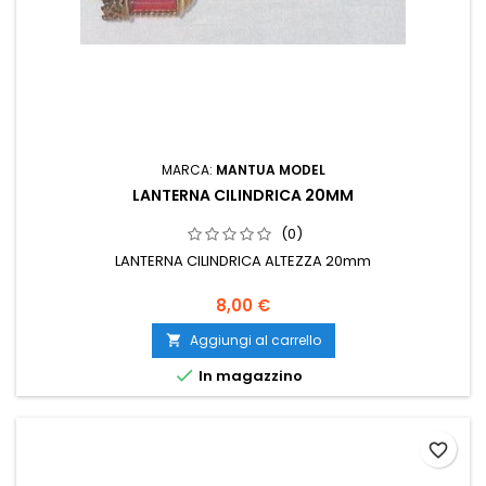
MARCA:
MANTUA MODEL
LANTERNA CILINDRICA 20MM
(0)
LANTERNA CILINDRICA ALTEZZA 20mm
8,00 €
Aggiungi al carrello


In magazzino
favorite_border