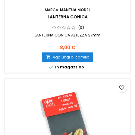
MARCA:
MANTUA MODEL
LANTERNA CONICA
(0)
LANTERNA CONICA ALTEZZA 37mm
8,00 €
Aggiungi al carrello


In magazzino
favorite_border