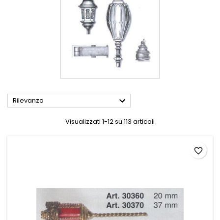

Rilevanza
Visualizzati 1-12 su 113 articoli
favorite_border