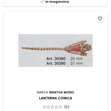

In magazzino
favorite_border
MARCA:
MANTUA MODEL
LANTERNA CONICA
(0)