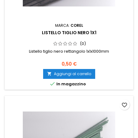
MARCA:
COREL
LISTELLO TIGLIO NERO 1X1
(0)
Listello tiglio nero rettangolo 1x1x1000mm
0,50 €
Aggiungi al carrello


In magazzino
favorite_border