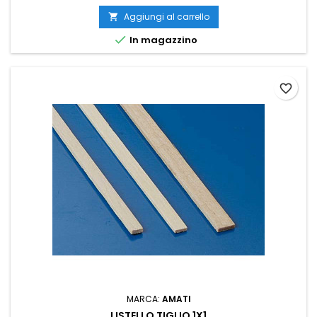
Aggiungi al carrello


In magazzino
favorite_border
MARCA:
AMATI
LISTELLO TIGLIO 1X1