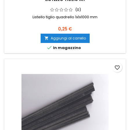
(0)
Listello tiglio quadrello 1x1x1000 mm
0,25 €
Aggiungi al carrello


In magazzino
favorite_border