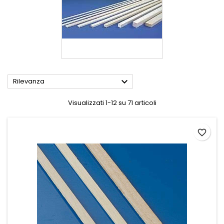

Rilevanza
Visualizzati 1-12 su 71 articoli
favorite_border