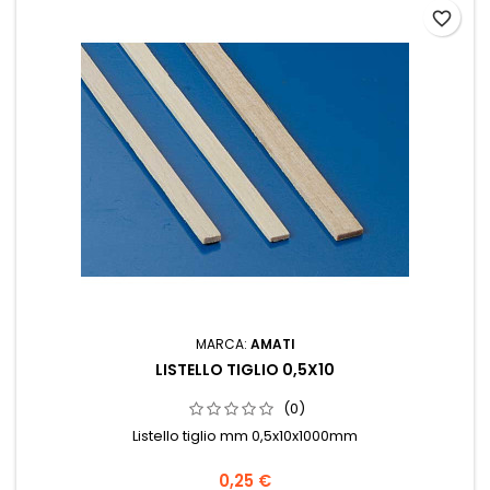
favorite_border
MARCA:
AMATI
LISTELLO TIGLIO 0,5X10
(0)
Listello tiglio mm 0,5x10x1000mm
0,25 €