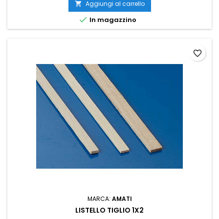
Aggiungi al carrello


In magazzino
favorite_border
MARCA:
AMATI
LISTELLO TIGLIO 1X2