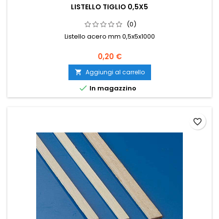
LISTELLO TIGLIO 0,5X5
(0)
Listello acero mm 0,5x5x1000
0,20 €
Aggiungi al carrello


In magazzino
favorite_border