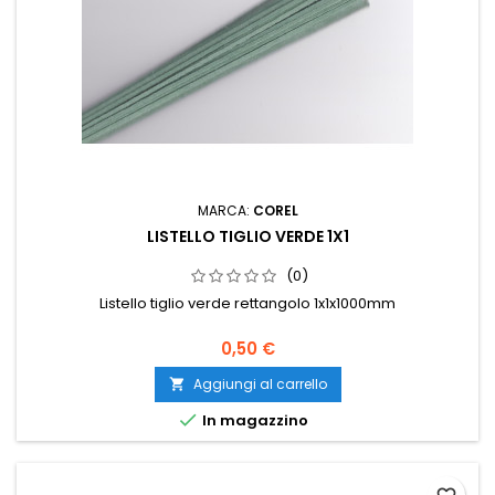
MARCA:
COREL
LISTELLO TIGLIO VERDE 1X1
(0)
Listello tiglio verde rettangolo 1x1x1000mm
0,50 €
Aggiungi al carrello


In magazzino