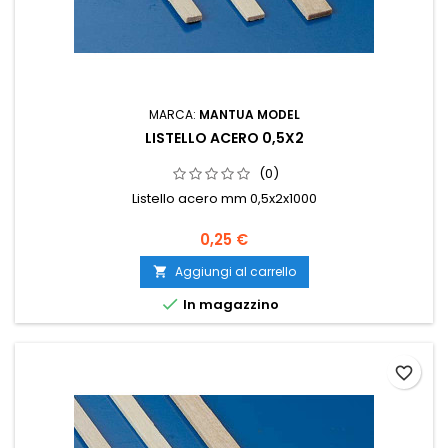
MARCA:
MANTUA MODEL
LISTELLO ACERO 0,5X2
(0)
Listello acero mm 0,5x2x1000
0,25 €
Aggiungi al carrello


In magazzino
favorite_border