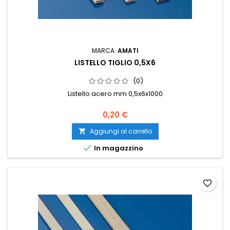
MARCA:
AMATI
LISTELLO TIGLIO 0,5X6
(0)
Listello acero mm 0,5x6x1000
0,20 €
Aggiungi al carrello


In magazzino
favorite_border