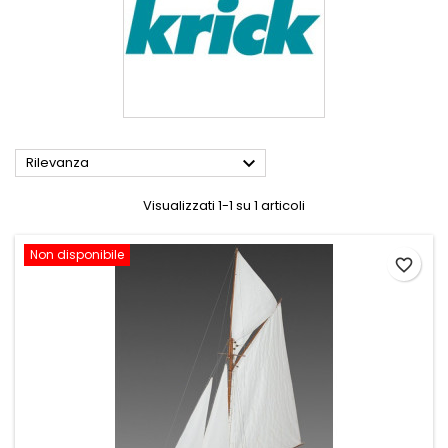

Rilevanza
Visualizzati 1-1 su 1 articoli
Non disponibile
favorite_border