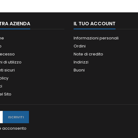
TRA AZIENDA
IL TUO ACCOUNT
ne
Informazioni personali
o
Ordini
 recesso
Note di credito
 di utilizzo
Indirizzi
i sicuri
Buoni
olicy
ci
l Sito
y e acconsento