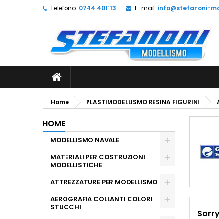
Telefono:
0744 401113
E-mail:
info@stefanoni-mo
L
(
C
A
add_circle_outline
((
De
No
dei
Home
PLASTIMODELLISMO RESINA FIGURINI
HOME
MODELLISMO NAVALE
MATERIALI PER COSTRUZIONI
MODELLISTICHE
ATTREZZATURE PER MODELLISMO
AEROGRAFIA COLLANTI COLORI
STUCCHI
Sorry