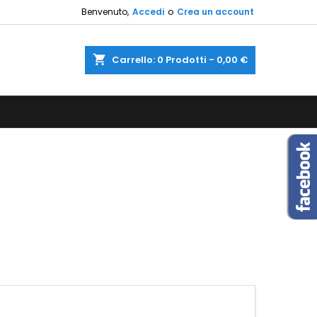
Benvenuto,
Accedi
o
Crea un account
×
×
×
×
shopping_cart
Carrello:
0
Prodotti - 0,00 €
sta
)
i
i