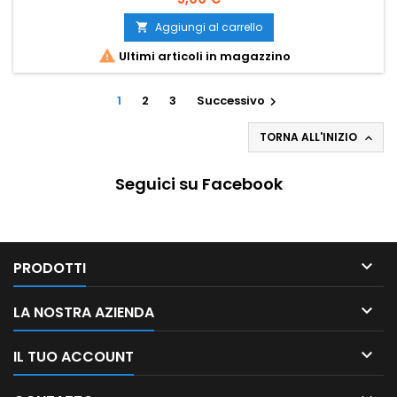
Aggiungi al carrello


Ultimi articoli in magazzino
1
2
3
Successivo

TORNA ALL'INIZIO

Seguici su Facebook

PRODOTTI

LA NOSTRA AZIENDA

IL TUO ACCOUNT