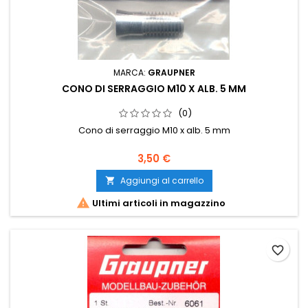
MARCA:
GRAUPNER
CONO DI SERRAGGIO M10 X ALB. 5 MM
(0)
Cono di serraggio M10 x alb. 5 mm
3,50 €
Aggiungi al carrello


Ultimi articoli in magazzino
favorite_border