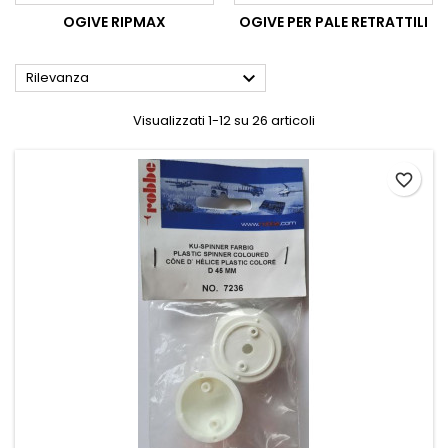
OGIVE RIPMAX
OGIVE PER PALE RETRATTILI

Rilevanza
Visualizzati 1-12 su 26 articoli
favorite_border