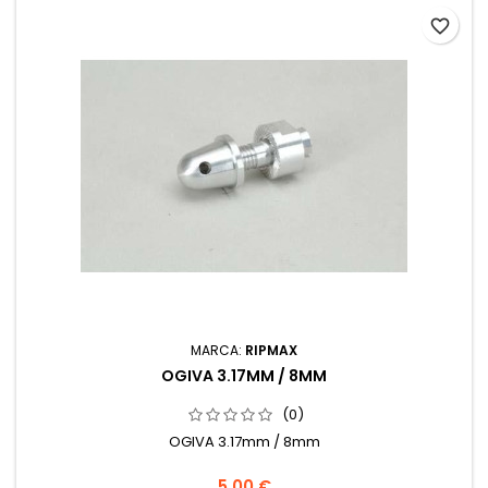
favorite_border
MARCA:
RIPMAX
OGIVA 3.17MM / 8MM
(0)
OGIVA 3.17mm / 8mm
5,00 €