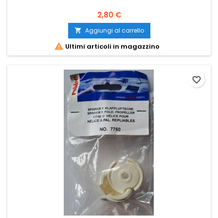
2,80 €
Aggiungi al carrello


Ultimi articoli in magazzino
favorite_border