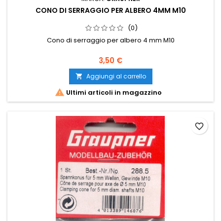
CONO DI SERRAGGIO PER ALBERO 4MM M10
(0)
Cono di serraggio per albero 4 mm M10
3,50 €
Aggiungi al carrello


Ultimi articoli in magazzino
favorite_border