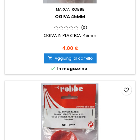
MARCA:
ROBBE
OGIVA 45MM
(0)
OGIVA IN PLASTICA 45mm
4,00 €
Aggiungi al carrello


In magazzino
favorite_border