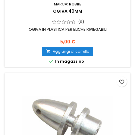
MARCA:
ROBBE
OGIVA 40MM
(0)
OGIVA IN PLASTICA PER ELICHE RIPIEGABILI
5,00 €
Aggiungi al carrello


In magazzino
favorite_border