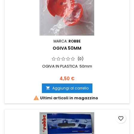
MARCA:
ROBBE
OGIVA 50MM
(0)
OGIVA IN PLASTICA 50mm
4,50 €
Aggiungi al carrello


Ultimi articoli in magazzino
favorite_border