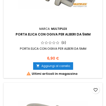
MARCA:
MULTIPLEX
PORTA ELICA CON OGIVA PER ALBERI DA 5MM
(0)
PORTA ELICA CON OGIVA PER ALBERI DA 5MM
6,90 €
Aggiungi al carrello


Ultimi articoli in magazzino
favorite_border