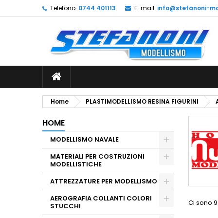
Telefono:
0744 401113
E-mail:
info@stefanoni-mo
L
(
C
A
add_circle_outline
((
De
No
dei
Home
PLASTIMODELLISMO RESINA FIGURINI
HOME
MODELLISMO NAVALE
MATERIALI PER COSTRUZIONI
MODELLISTICHE
ATTREZZATURE PER MODELLISMO
AEROGRAFIA COLLANTI COLORI
Ci sono 9
STUCCHI