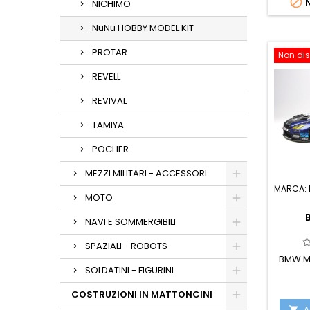

N
NICHIMO
NuNu HOBBY MODEL KIT
PROTAR
Non dis
REVELL
REVIVAL
TAMIYA
POCHER
MEZZI MILITARI - ACCESSORI
MARCA:
MOTO
NAVI E SOMMERGIBILI
SPAZIALI - ROBOTS
BMW M
SOLDATINI - FIGURINI
COSTRUZIONI IN MATTONCINI
A
