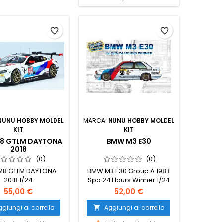
favorite_border
favorite_border
NUNU HOBBY MOLDEL
MARCA:
NUNU HOBBY MOLDEL
KIT
KIT
8 GTLM DAYTONA
BMW M3 E30
2018
(0)
(0)
M8 GTLM DAYTONA
BMW M3 E30 Group A 1988
2018 1/24
Spa 24 Hours Winner 1/24
55,00 €
52,00 €
giungi al carrello
Aggiungi al carrello
