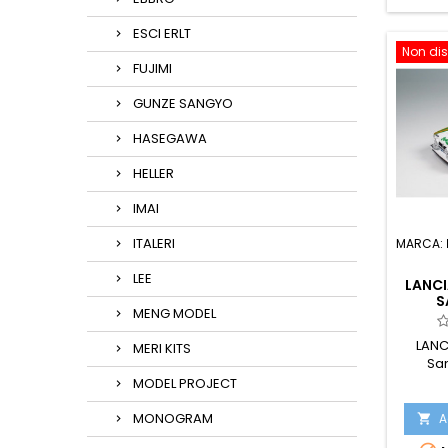
ESCI ERLT
Non dis
FUJIMI
GUNZE SANGYO
HASEGAWA
HELLER
IMAI
ITALERI
MARCA:
LEE
LANCI
S
MENG MODEL
LANC
MERI KITS
Sa
MODEL PROJECT
MONOGRAM
A
