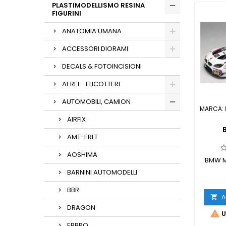
PLASTIMODELLISMO RESINA
FIGURINI
ANATOMIA UMANA
ACCESSORI DIORAMI
DECALS & FOTOINCISIONI
AEREI - ELICOTTERI
AUTOMOBILI, CAMION
MARCA:
AIRFIX
AMT-ERLT
AOSHIMA
BMW M
BARNINI AUTOMODELLI
BBR
A

DRAGON

U
EBBRO