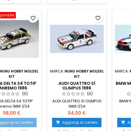
ponibile
favorite_border
favorite_border
NUNU HOBBY MOLDEL
MARCA:
NUNU HOBBY MOLDEL
MARCA:
KIT
KIT
A DELTA S4 TOTIP
AUDI QUATTRO S1
BMW M
ANREMO 1986
OLIMPUS 1986
(0)
(0)
IA DELTA S4 TOTIP
AUDI QUATTRO S1 OLIMPUS
BMW 
nremo 1986 1/24
1986 1/24
58,00 €
54,00 €
ggiungi al carrello
Aggiungi al carrello
Ag

