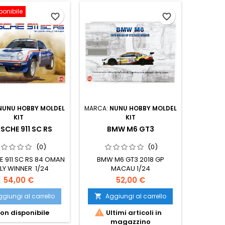
ponibile
favorite_border
favorite_border
NUNU HOBBY MOLDEL
MARCA:
NUNU HOBBY MOLDEL
KIT
KIT
SCHE 911 SC RS
BMW M6 GT3
(0)
(0)
 911 SC RS 84 OMAN
BMW M6 GT3 2018 GP
LY WINNER 1/24
MACAU 1/24
54,00 €
52,00 €
giungi al carrello
Aggiungi al carrello


on disponibile
Ultimi articoli in
magazzino