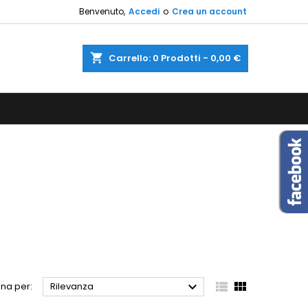
Benvenuto,
Accedi
o
Crea un account
×
×
×
×
shopping_cart
Carrello:
0
Prodotti - 0,00 €
sta
)
i
i



na per:
Rilevanza