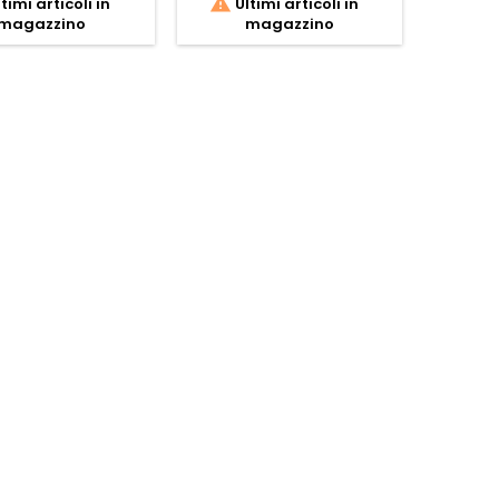

timi articoli in
Ultimi articoli in
magazzino
magazzino