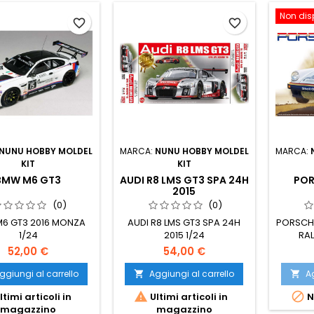
Non dis
favorite_border
favorite_border
NUNU HOBBY MOLDEL
MARCA:
NUNU HOBBY MOLDEL
MARCA:
KIT
KIT
BMW M6 GT3
AUDI R8 LMS GT3 SPA 24H
POR
2015
(0)
(0)
6 GT3 2016 MONZA
AUDI R8 LMS GT3 SPA 24H
PORSCHE
1/24
2015 1/24
RAL
52,00 €
54,00 €
ggiungi al carrello
Aggiungi al carrello
Ag




ltimi articoli in
Ultimi articoli in
N
magazzino
magazzino