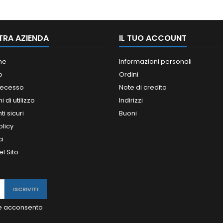
TRA AZIENDA
IL TUO ACCOUNT
ne
Informazioni personali
o
Ordini
 recesso
Note di credito
 di utilizzo
Indirizzi
i sicuri
Buoni
olicy
ci
l Sito
y e acconsento