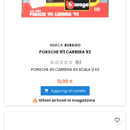
MARCA:
BURAGO
PORSCHE 911 CARRERA 93
(0)
PORSCHE 911 CARRERA 93 SCALA 1/43
12,00 €
Aggiungi al carrello


Ultimi articoli in magazzino
favorite_border