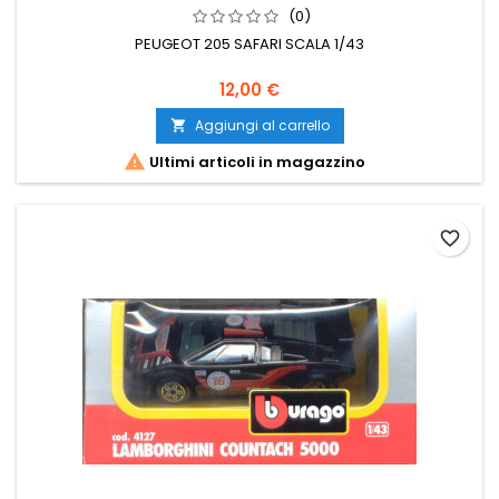
(0)
PEUGEOT 205 SAFARI SCALA 1/43
12,00 €
Aggiungi al carrello


Ultimi articoli in magazzino
favorite_border