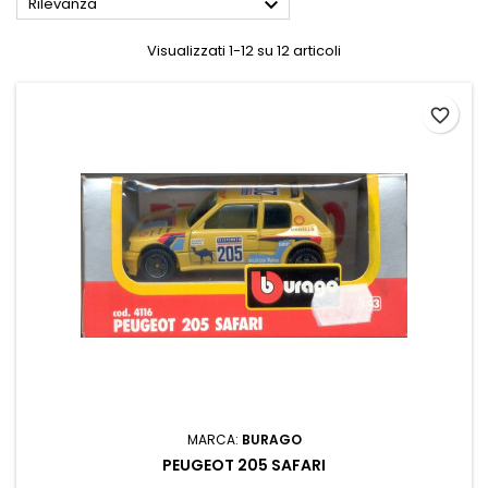

Rilevanza
Visualizzati 1-12 su 12 articoli
favorite_border
MARCA:
BURAGO
PEUGEOT 205 SAFARI