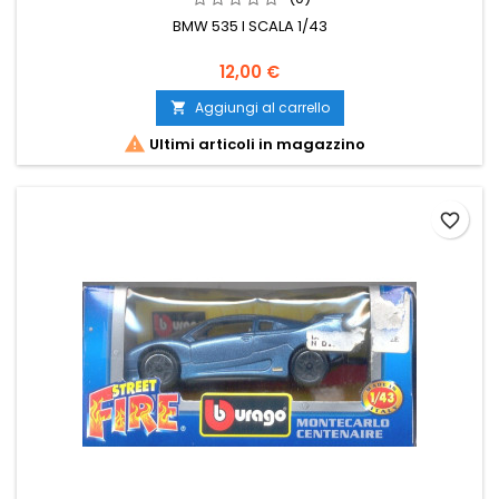
BMW 535 I SCALA 1/43
12,00 €
Aggiungi al carrello


Ultimi articoli in magazzino
favorite_border