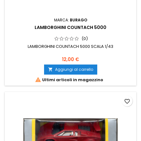
MARCA:
BURAGO
LAMBORGHINI COUNTACH 5000
(0)
LAMBORGHINI COUNTACH 5000 SCALA 1/43
12,00 €
Aggiungi al carrello


Ultimi articoli in magazzino
favorite_border