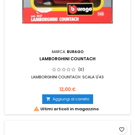
MARCA:
BURAGO
LAMBORGHINI COUNTACH
(0)
LAMBORGHINI COUNTACH SCALA 1/43
12,00 €
Aggiungi al carrello


Ultimi articoli in magazzino
favorite_border