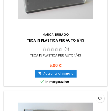
MARCA:
BURAGO
TECA IN PLASTICA PER AUTO 1/43
(0)
TECA IN PLASTICA PER AUTO 1/43
5,00 €
Aggiungi al carrello


In magazzino
favorite_border