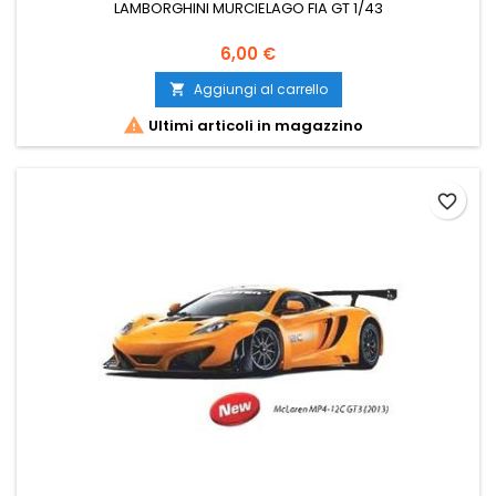
LAMBORGHINI MURCIELAGO FIA GT 1/43
6,00 €
Aggiungi al carrello


Ultimi articoli in magazzino
favorite_border