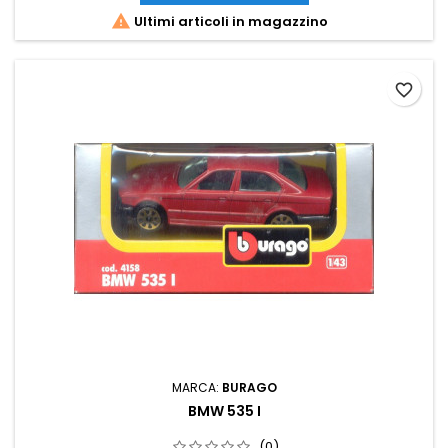

Ultimi articoli in magazzino
favorite_border
MARCA:
BURAGO
BMW 535 I
(0)