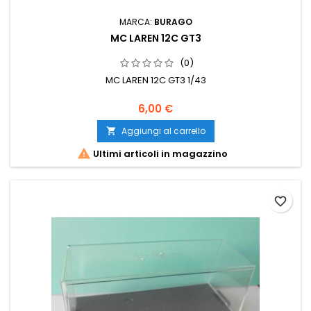
MARCA:
BURAGO
MC LAREN 12C GT3
(0)
MC LAREN 12C GT3 1/43
6,00 €
Aggiungi al carrello


Ultimi articoli in magazzino
favorite_border