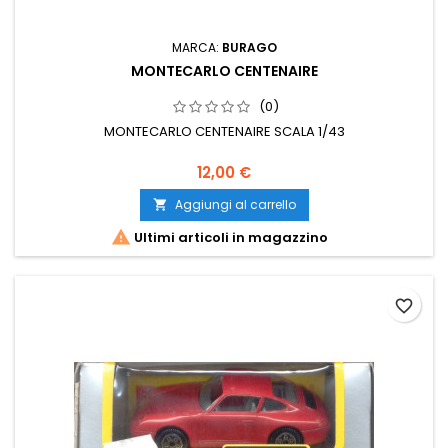
MARCA:
BURAGO
MONTECARLO CENTENAIRE
(0)
MONTECARLO CENTENAIRE SCALA 1/43
12,00 €
Aggiungi al carrello


Ultimi articoli in magazzino
favorite_border