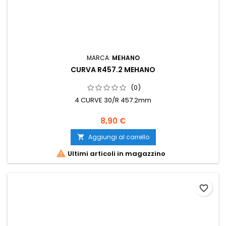
MARCA:
MEHANO
CURVA R457.2 MEHANO
(0)
4 CURVE 30/R 457.2mm
8,90 €
Aggiungi al carrello


Ultimi articoli in magazzino
favorite_border