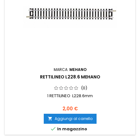
MARCA:
MEHANO
RETTILINEO L228.6 MEHANO
(0)
1 RETTILINEO L228.6mm
2,00 €
Aggiungi al carrello


In magazzino