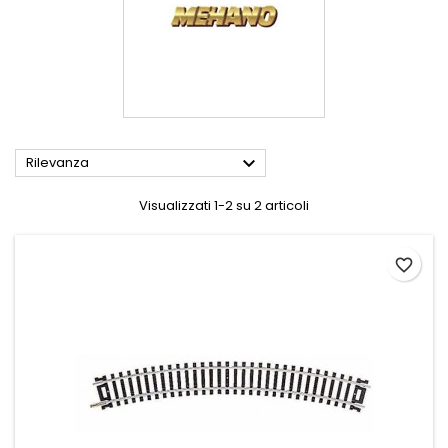

Rilevanza
Visualizzati 1-2 su 2 articoli
favorite_border