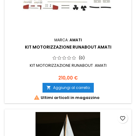
MARCA:
AMATI
KIT MOTORIZZAZIONE RUNABOUT AMATI
(0)
KIT MOTORIZZAZIONE RUNABOUT AMATI
210,00 €
Aggiungi al carrello


Ultimi articoli in magazzino
favorite_border