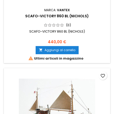
MARCA:
VANTEX
SCAFO-VICTORY 860 BL (NICHOLS)
(0)
SCAFO-VICTORY 860 BL (NICHOLS)
440,00 €
Aggiungi al carrello


Ultimi articoli in magazzino
favorite_border