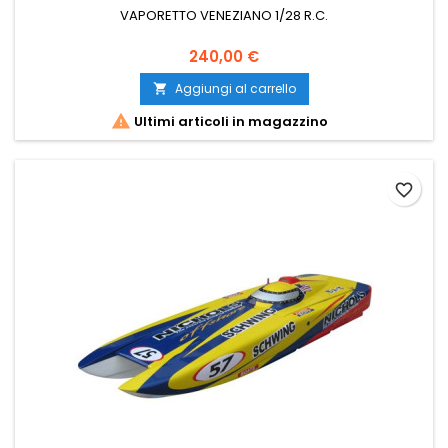
VAPORETTO VENEZIANO 1/28 R.C.
240,00 €
Aggiungi al carrello


Ultimi articoli in magazzino
favorite_border