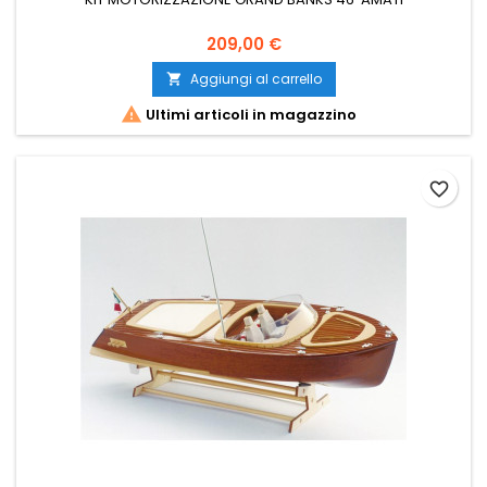
209,00 €
Aggiungi al carrello


Ultimi articoli in magazzino
favorite_border