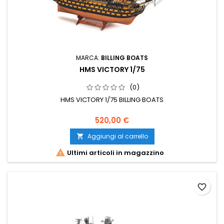
MARCA:
BILLING BOATS
HMS VICTORY 1/75
(0)
HMS VICTORY 1/75 BILLING BOATS
520,00 €
Aggiungi al carrello


Ultimi articoli in magazzino
favorite_border