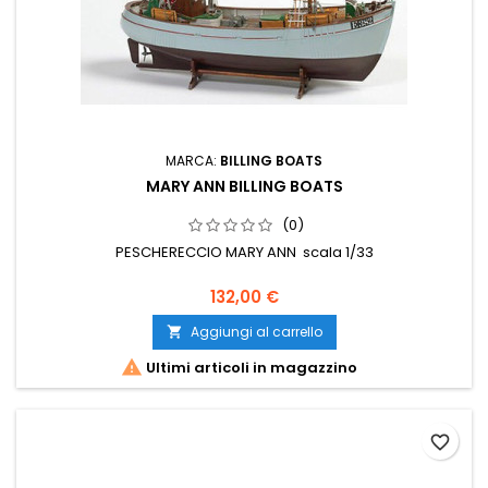
MARCA:
BILLING BOATS
MARY ANN BILLING BOATS
(0)
PESCHERECCIO MARY ANN scala 1/33
132,00 €
Aggiungi al carrello


Ultimi articoli in magazzino
favorite_border