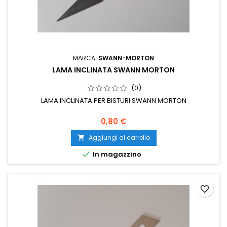
MARCA:
SWANN-MORTON
LAMA INCLINATA SWANN MORTON
(0)
LAMA INCLINATA PER BISTURI SWANN MORTON
0,80 €
Aggiungi al carrello


In magazzino
favorite_border