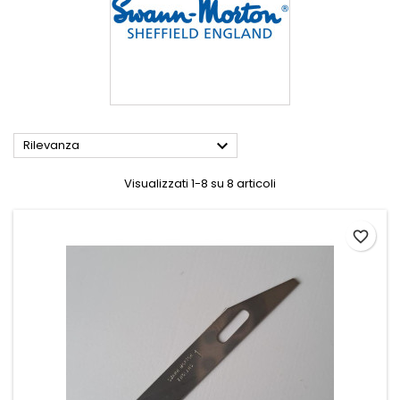

Rilevanza
Visualizzati 1-8 su 8 articoli
favorite_border