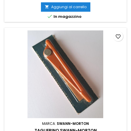
Aggiungi al carrello


In magazzino
favorite_border
MARCA:
SWANN-MORTON
TAGLIERINO SWANN-MORTON