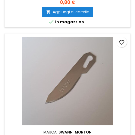
0,80 €
Aggiungi al carrello


In magazzino
favorite_border
MARCA:
SWANN-MORTON