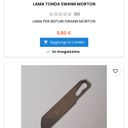
LAMA TONDA SWANN MORTON
(0)
LAMA PER BISTURI SWANN MORTON
0,80 €
Aggiungi al carrello


In magazzino
favorite_border