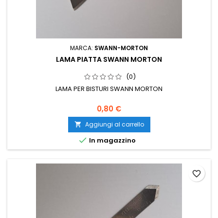
MARCA:
SWANN-MORTON
LAMA PIATTA SWANN MORTON
(0)
LAMA PER BISTURI SWANN MORTON
0,80 €
Aggiungi al carrello


In magazzino
favorite_border