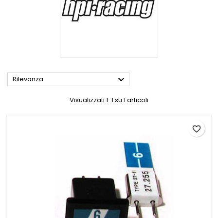

Rilevanza
Visualizzati 1-1 su 1 articoli
favorite_border