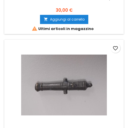
30,00 €
Aggiungi al carrello


Ultimi articoli in magazzino
favorite_border