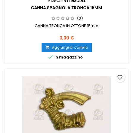
MARCA:
INTERMODEL
CANNA SPAGNOLA TRONCA 15MM
(0)
CANNA TRONCA IN OTTONE 15mm
0,30 €
Aggiungi al carrello


In magazzino
favorite_border