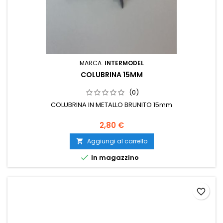
MARCA:
INTERMODEL
COLUBRINA 15MM
(0)
COLUBRINA IN METALLO BRUNITO 15mm
2,80 €
Aggiungi al carrello


In magazzino
favorite_border