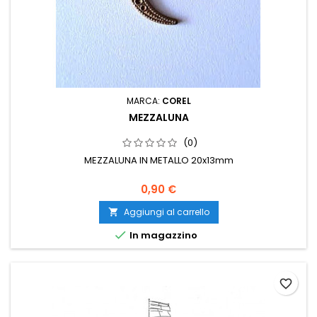
MARCA:
COREL
MEZZALUNA
(0)
MEZZALUNA IN METALLO 20x13mm
0,90 €
Aggiungi al carrello


In magazzino
favorite_border