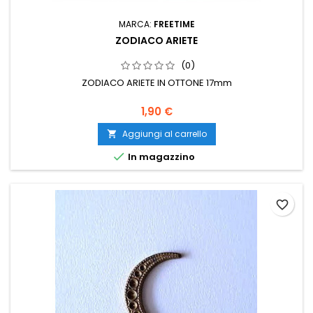
MARCA:
FREETIME
ZODIACO ARIETE
(0)
ZODIACO ARIETE IN OTTONE 17mm
1,90 €
Aggiungi al carrello


In magazzino
favorite_border