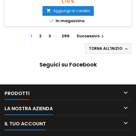
1,70 €
Aggiungi al carrello


In magazzino
1
2
3
…
299
Successivo

TORNA ALL'INIZIO

Seguici su Facebook

PRODOTTI

LA NOSTRA AZIENDA

IL TUO ACCOUNT