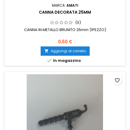
MARCA:
AMATI
CANNA DECORATA 25MM
(0)
CANNA IN METALLO BRUNITO 25mm (1PEZZO)
0,50 €
Aggiungi al carrello


In magazzino
favorite_border