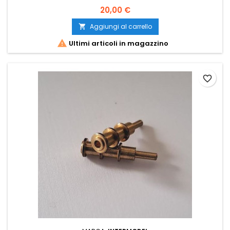
20,00 €
Aggiungi al carrello


Ultimi articoli in magazzino
favorite_border