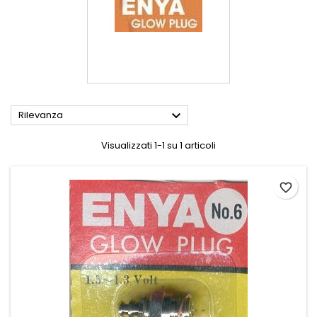

Rilevanza
Visualizzati 1-1 su 1 articoli
favorite_border