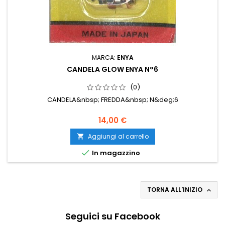
MARCA:
ENYA
CANDELA GLOW ENYA N°6
(0)
CANDELA&nbsp; FREDDA&nbsp; N&deg;6
14,00 €
Aggiungi al carrello


In magazzino
TORNA ALL'INIZIO

Seguici su Facebook